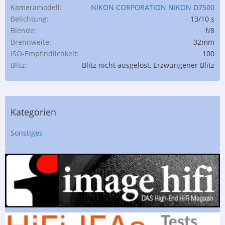
Kameramodell
NIKON CORPORATION NIKON D7500
Belichtung
13/10 s
Blende
f/8
Brennweite
32mm
ISO-Empfindlichkeit
100
Blitz
Blitz nicht ausgelöst, Erzwungener Blitz
Kategorien
Sonstiges