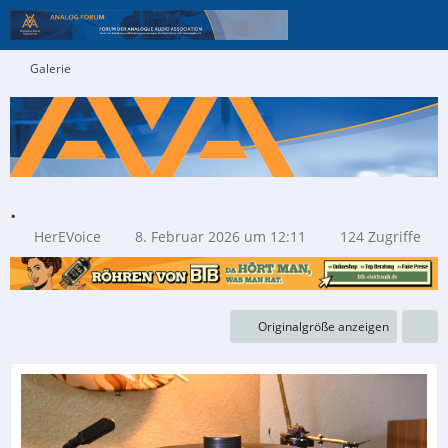
Galerie
.
HerEVoice
8. Februar 2026 um 12:11
124 Zugriffe
Originalgröße anzeigen