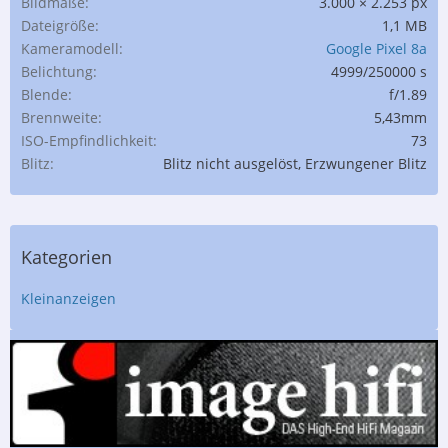
Bildmaße
3.000 × 2.253 px
Dateigröße
1,1 MB
Kameramodell
Google Pixel 8a
Belichtung
4999/250000 s
Blende
f/1.89
Brennweite
5,43mm
ISO-Empfindlichkeit
73
Blitz
Blitz nicht ausgelöst, Erzwungener Blitz
Kategorien
Kleinanzeigen