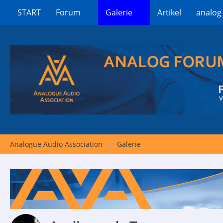
START
Forum
Galerie
Artikel
analog
Analogue Audio Association
Galerie