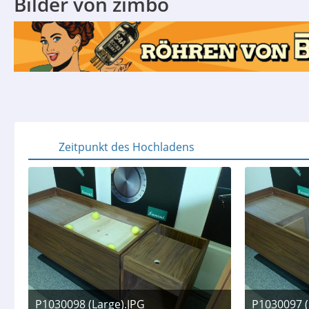
Bilder von zimbo
Zeitpunkt des Hochladens
P1030098 (Large).JPG
P1030097 (