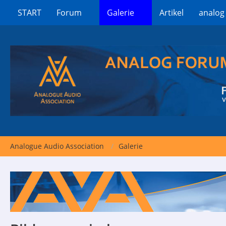
START
Forum
Galerie
Artikel
analog
Analogue Audio Association
Galerie