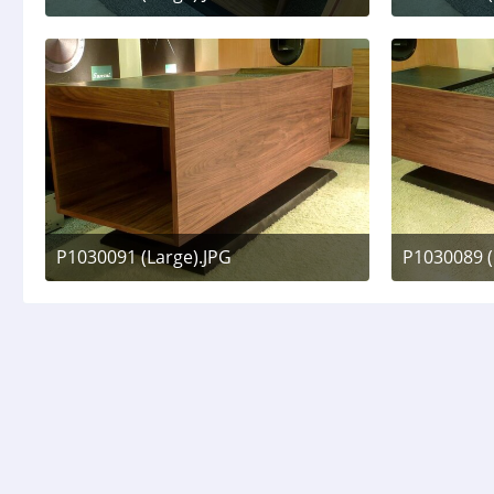
17. Juli 2011 um 11:30
17. 
P1030091 (Large).JPG
P1030089 (
17. Juli 2011 um 11:30
17. 