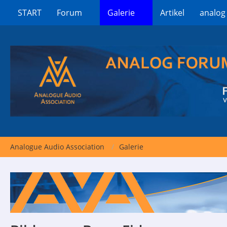
START
Forum
Galerie
Artikel
analog
Analogue Audio Association
Galerie