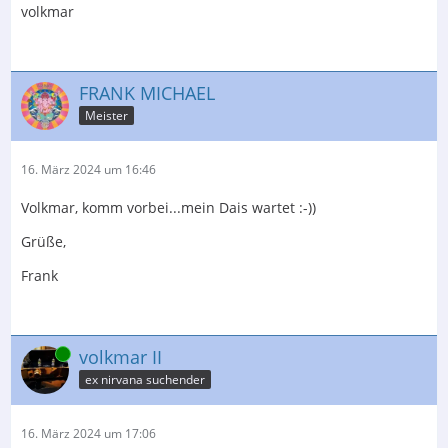
volkmar
FRANK MICHAEL
Meister
16. März 2024 um 16:46
Volkmar, komm vorbei...mein Dais wartet :-))
Grüße,
Frank
Online
volkmar II
ex nirvana suchender
16. März 2024 um 17:06