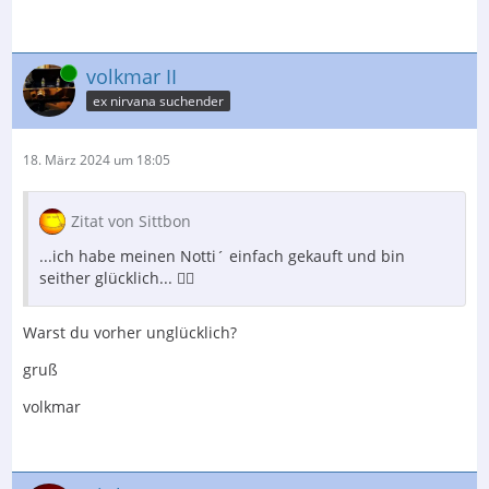
Online
volkmar II
ex nirvana suchender
18. März 2024 um 18:05
Zitat von Sittbon
...ich habe meinen Notti´ einfach gekauft und bin
seither glücklich... 🤷‍♂️
Warst du vorher unglücklich?
gruß
volkmar