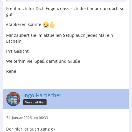
Der Inhalt kann nicht angezeigt werden, da Sie
Freut mich für Dich Eugen, dass sich die Canor nun doch so
keine Berechtigung haben, diesen Inhalt zu sehen.
gut
etablieren konnte
Mir zaubert sie im aktuellen Setup auch jedes Mal ein
Der Inhalt kann nicht angezeigt werden, da Sie
Lächeln
keine Berechtigung haben, diesen Inhalt zu sehen.
in‘s Gesicht.
Weiterhin viel Spaß damit und Grüße
Die Canor spielt mit diesem Röhrensatz so etwas von
René
klasse.
Guts Nächtle wünscht Eugen
Ingo Hamecher
Verstrahlter
31. Januar 2026 um 08:33
Der hier ist auch ganz ok.