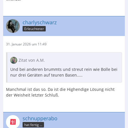
Und ja, ich kann damit sehr gut Mukke hören, selbst
Klassik!
Das ganze "Herumgekäse" is' nix für mich,
wenn's doch so auch paßt.
charlyschwarz
Mag jeder für sich selbst entscheiden, für mich paßt es.
Erleuchteter
31. Januar 2026 um 11:49
Gruß,
Zitat von A.M.
Ulf
Und bei anderen brummts und streut rein wie Bolle bei
nur drei Geräten auf teuren Basen.....
Manchmal ist das so. Da ist die Highendige Lösung nicht
der Weisheit letzter Schluß.
schnupperabo
hat fertig ...