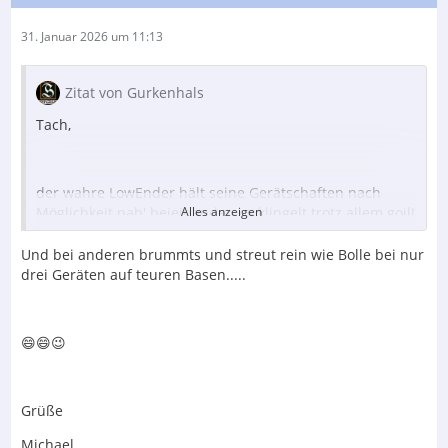
31. Januar 2026 um 11:13
Zitat von Gurkenhals
Tach,
der wahre LowEnder hält seine Gerätschaften nach
Möglichkeit nah' beieinander, es klingelt trotz allem goil!
Alles anzeigen
Könnt ihr euch sicher nicht vorstellen.....
Und bei anderen brummts und streut rein wie Bolle bei nur
drei Geräten auf teuren Basen.....
😄😄😉
Der Inhalt kann nicht angezeigt werden, da Sie
keine Berechtigung haben, diesen Inhalt zu sehen.
Grüße
Michael