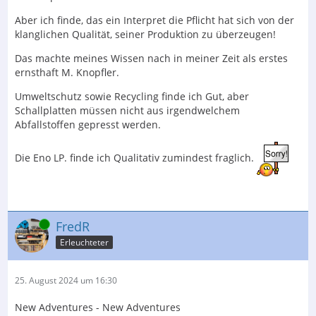
keine Berechtigung haben, diesen Inhalt zu sehen.
Aber ich finde, das ein Interpret die Pflicht hat sich von der
klanglichen Qualität, seiner Produktion zu überzeugen!
Das machte meines Wissen nach in meiner Zeit als erstes
Der Inhalt kann nicht angezeigt werden, da Sie
ernsthaft M. Knopfler.
keine Berechtigung haben, diesen Inhalt zu sehen.
Umweltschutz sowie Recycling finde ich Gut, aber
Schallplatten müssen nicht aus irgendwelchem
Nicht alles auf diesem Doppelalbum habe ich schon
Abfallstoffen gepresst werden.
anderswo. Schöne Compilation!
Die Pressung - ist die Version aus recyceltem Vinyl -
Die Eno LP. finde ich Qualitativ zumindest fraglich.
wartet leider leider mit gelegentlichen Kratzern auf.
Früher waren windige Bootlegs aus wieder
verwendetem Vinyl gepresst und entsprechend
beleumundet. Wie sich die Zeiten doch ändern…
Online
FredR
Erleuchteter
25. August 2024 um 16:30
New Adventures - New Adventures