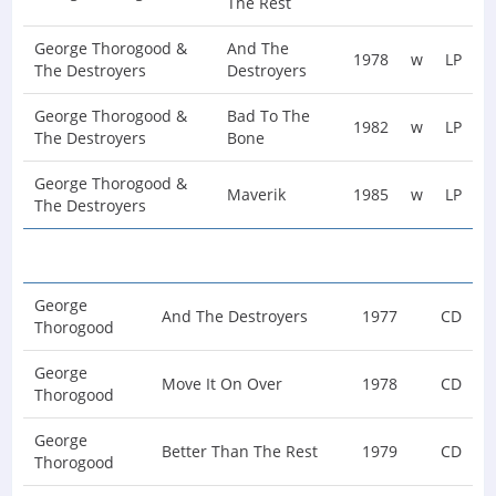
The Rest
George Thorogood &
And The
1978
w
LP
The Destroyers
Destroyers
George Thorogood &
Bad To The
1982
w
LP
The Destroyers
Bone
George Thorogood &
Maverik
1985
w
LP
The Destroyers
George
And The Destroyers
1977
CD
Thorogood
George
Move It On Over
1978
CD
Thorogood
George
Better Than The Rest
1979
CD
Thorogood