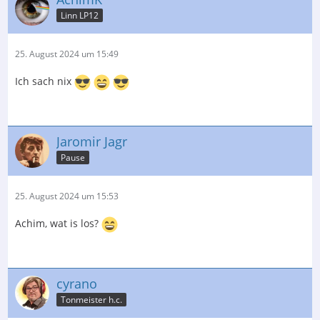
Linn LP12
25. August 2024 um 15:49
Ich sach nix
Jaromir Jagr
Pause
25. August 2024 um 15:53
Achim, wat is los?
cyrano
Tonmeister h.c.