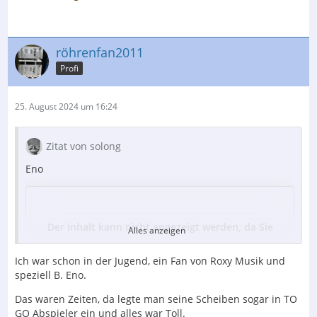
röhrenfan2011
Profi
25. August 2024 um 16:24
Zitat von solong
Eno
Der Inhalt kann nicht angezeigt werden, da Sie
Alles anzeigen
keine Berechtigung haben, diesen Inhalt zu sehen.
Ich war schon in der Jugend, ein Fan von Roxy Musik und
speziell B. Eno.
Das waren Zeiten, da legte man seine Scheiben sogar in TO
Der Inhalt kann nicht angezeigt werden, da Sie
GO Abspieler ein und alles war Toll.