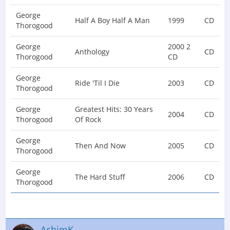
George
Half A Boy Half A Man
1999
CD
Thorogood
George
2000 2
Anthology
CD
Thorogood
CD
George
Ride 'Til I Die
2003
CD
Thorogood
George
Greatest Hits: 30 Years
2004
CD
Thorogood
Of Rock
George
Then And Now
2005
CD
Thorogood
George
The Hard Stuff
2006
CD
Thorogood
AchimK