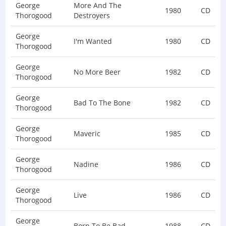
George
More And The
1980
CD
Thorogood
Destroyers
George
I'm Wanted
1980
CD
Thorogood
George
No More Beer
1982
CD
Thorogood
George
Bad To The Bone
1982
CD
Thorogood
George
Maveric
1985
CD
Thorogood
George
Nadine
1986
CD
Thorogood
George
Live
1986
CD
Thorogood
George
Born To Be Bad
1988
CD