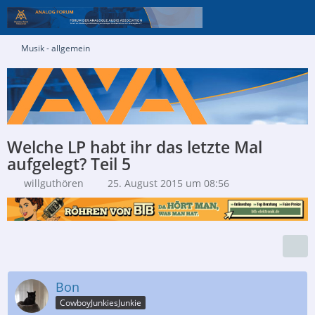
Musik - allgemein
Welche LP habt ihr das letzte Mal
aufgelegt? Teil 5
willguthören
25. August 2015 um 08:56
Bon
CowboyJunkiesJunkie