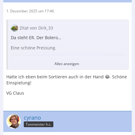
1. Dezember 2025 um 17:46
Zitat von Dirk_33
Da steht ER. Der Bolero…
Eine schöne Pressung.
Alles anzeigen
Der Inhalt kann nicht angezeigt werden, da Sie
Hatte ich eben beim Sortieren auch in der Hand 😂. Schöne
keine Berechtigung haben, diesen Inhalt zu sehen.
Einspielung!
https://www.discogs.com/release/462170…nole-La-Valse-
VG Claus
A
cyrano
Grüße
Tonmeister h.c.
Dirk