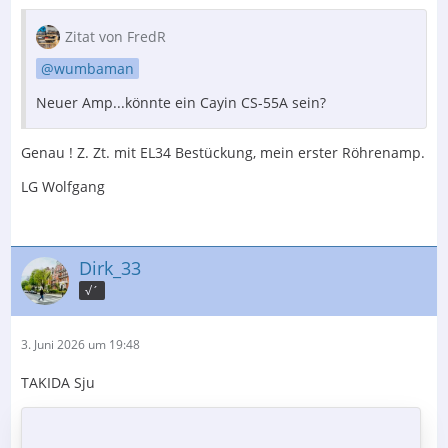
Zitat von FredR
wumbaman
Neuer Amp...könnte ein Cayin CS-55A sein?
Genau ! Z. Zt. mit EL34 Bestückung, mein erster Röhrenamp.
LG Wolfgang
Dirk_33
√´
3. Juni 2026 um 19:48
TAKIDA Sju