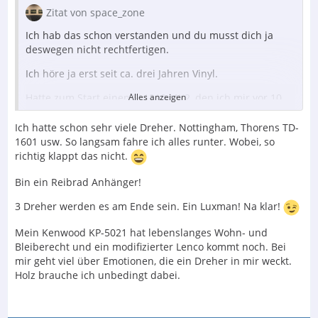
Zitat von space_zone
Ich hab das schon verstanden und du musst dich ja
deswegen nicht rechtfertigen.
Ich höre ja erst seit ca. drei Jahren Vinyl.
Hatte zum Start einen SL1210 MK2, den ich mir vor 10
Alles anzeigen
Jahren geholt hab, der aber nie so richtig zum Einsatz
gekommen ist.
Ich hatte schon sehr viele Dreher. Nottingham, Thorens TD-
1601 usw. So langsam fahre ich alles runter. Wobei, so
Den Denon DP67 L der noch bei mir ist, sehr wenig im
richtig klappt das nicht.
Gebrauch war und den ich höchstwahrscheinlich
verkaufen werde, löste bei mir keine richtigen
Bin ein Reibrad Anhänger!
Emotionen aus.
3 Dreher werden es am Ende sein. Ein Luxman! Na klar!
Aber es gibt für mich trotzdem noch andere Dreher, die
mir sehr gut gefallen.
Mein Kenwood KP-5021 hat lebenslanges Wohn- und
Bleiberecht und ein modifizierter Lenco kommt noch. Bei
Hier werden so viele schöne Plattenspieler gezeigt und
mir geht viel über Emotionen, die ein Dreher in mir weckt.
das finde ich schön.
Holz brauche ich unbedingt dabei.
Den SP10 in der obsidian Zarge, war auch in meiner
näheren Auswahl.