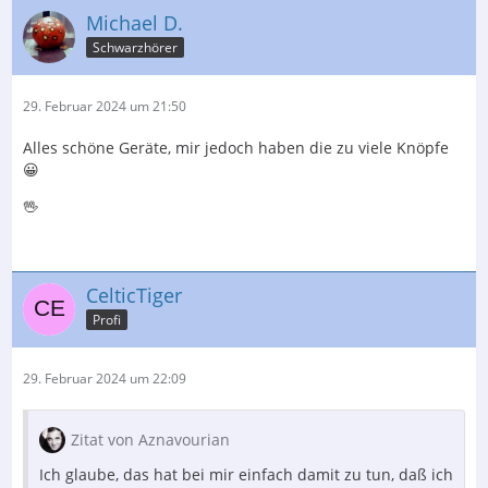
Michael D.
Ich bin aber deswegen auch kein Technics-Fan.
Schwarzhörer
Es hätte durch Zufall und zur richtigen Zeit, auch jeder
x- beliebige anderer Hersteller sein können.
29. Februar 2024 um 21:50
Grüße Mario
Alles schöne Geräte, mir jedoch haben die zu viele Knöpfe
😀
🖖
CelticTiger
Profi
29. Februar 2024 um 22:09
Zitat von Aznavourian
Ich glaube, das hat bei mir einfach damit zu tun, daß ich