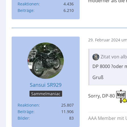
moderner als die
Reaktionen
4.436
Beiträge
6.210
29. Februar 2024 um
Zitat von al
DP 8000 ?oder 
Gruß
Sansui SR929
Sammelmaniac
Sorry, DP-80
Reaktionen
25.807
Beiträge
11.906
AAA Member mit U
Bilder
83