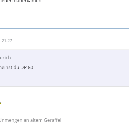
 neuen daherkamen.
 21:27
berich
meinst du DP 80
nmengen an altem Geraffel