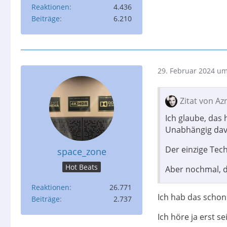
Reaktionen
4.436
Beiträge
6.210
29. Februar 2024 um
Zitat von A
Ich glaube, das 
Unabhängig davon
Der einzige Techn
space_zone
Hot Beats
Aber nochmal, d
Reaktionen
26.771
Ich hab das schon
Beiträge
2.737
Ich höre ja erst sei