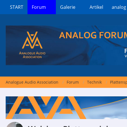
START
Forum
Galerie
Artikel
analog
Analogue Audio Association
Forum
Technik
Plattensp