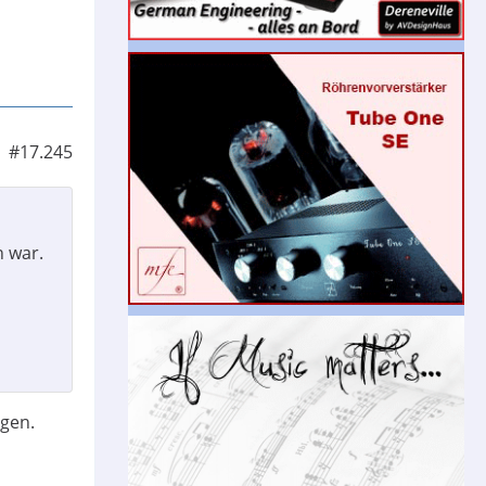
#17.245
n war.
igen.