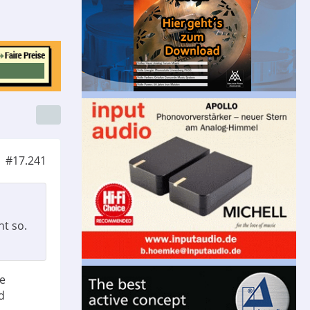
#17.241
ht so.
ie
d