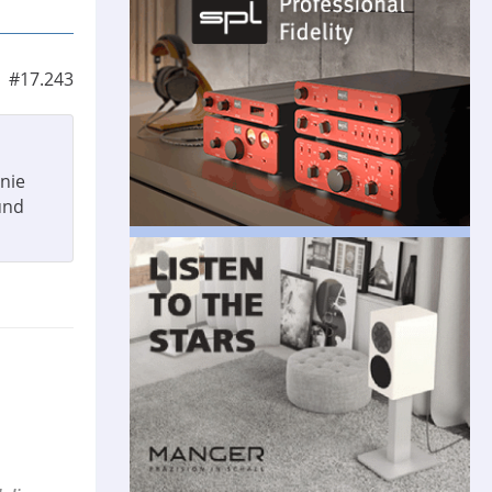
#17.243
nie
und