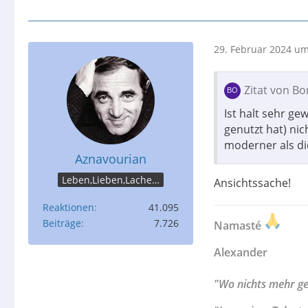
29. Februar 2024 um
Zitat von B
Ist halt sehr g
genutzt hat) ni
moderner als d
Aznavourian
Leben,Lieben,Lachen,Licht
Ansichtssache!
Reaktionen
41.095
Beiträge
7.726
Namasté
Alexander
"Wo nichts mehr geh