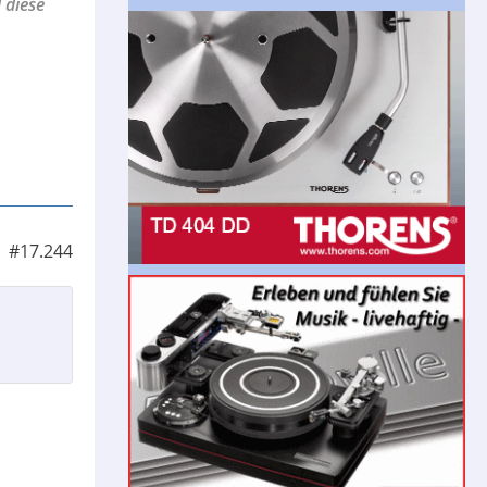
 diese
#17.244