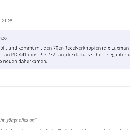
 21:28
onzo
ewollt und kommt mit den 70er-Receiverknöpfen (die Luxman 
cht an PD-441 oder PD-277 ran, die damals schon eleganter 
ie neuen daherkamen.
t, fängt alles an"