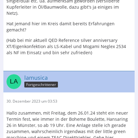
single/dual etc. ua. aufmerksam geworden (versilberte
Kupferleiter in Öl/Baumwolle, dazu gibt's ja einiges im
Netz).
Hat jemand hier im Kreis damit bereits Erfahrungen
gemacht?
(Hab bei mir aktuell QED Reference silver anniversary
XT/Eigenkonfektion als LS-Kabel und Mogami Neglex 2534
als NF im Einsatz und bin sehr zufrieden)
lamusica
Fortgeschrittener
30. Dezember 2023 um 03:53
Hallo zusammen, mit Freitag, dem 26.01.24 steht ein neuer
Termin fest, wie immer in der Boheme Boulette, Hansaring
26 in Münster, so ab 19 Uhr. Eine Anlage stelle ich gerade
zusammen, wahrscheinlich irgendwas mit der little green
maschine und einem TEAC Direkttriebler. Gebe hier