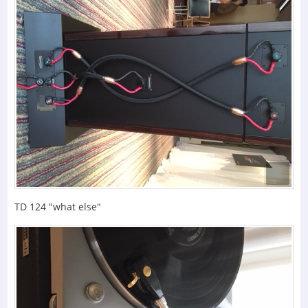
TD 124 "what else"