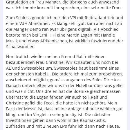
Gratulation an Frau Manger, die übrigens auch anwesend
war. Ich konnte kurz mit ihr sprechen, eine sehr nette Frau.
Zum Schluss gönnte ich mir den VPI mit Reibradantrieb und
einem VdH Abnehmer. Es klang sehr gut, kam aber nicht an
die Manger Demo ran (war übrigens digital). Als Abschied
betörte mich bei Erni HIFI eine Martin Logan mit Handle
Musik und etwas Afrikanischen, ist wirklich faszinierend der
Schallwandler.
Nun traf ich wieder meinen Freund Ralf mit seiner
bezaubernden Frau Christine. Wir schauten uns noch bei
AE und Swisscables um. Swisscables baut bestimmt eines
der schönsten Kabel J . Die ordere ich mal zum probehören,
anscheinend möglich, gemäss angaben des Sales Director.
Danach unterhielten wir uns in der Hotelbar über was gefiel
und was nicht. Uns dreien hat die Boenike gleichermassen
überrascht, die Logan fanden wir auch toll, Ralf und
Christine gefiel die Focal, die hatte ich nicht gehört. Mein
Fazit der Messe ist, dass meine Anlage zuhause wirklich gut
klingt und im Vergleich sehr günstig ist. Die nächsten
Investitionen gehen dann wohl in die Raumakustik.
Zufrieden und mit 2 neuen LP’s fuhr ich dann nach Hause.