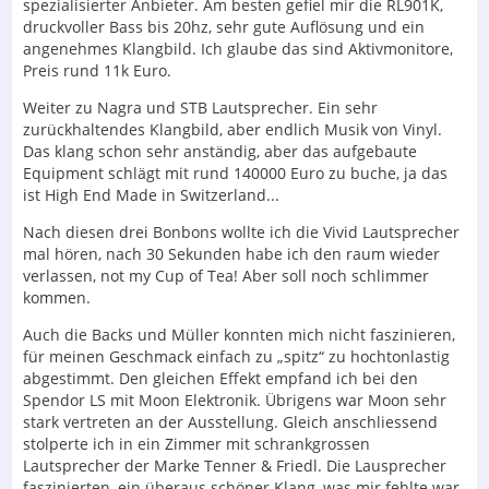
spezialisierter Anbieter. Am besten gefiel mir die RL901K,
druckvoller Bass bis 20hz, sehr gute Auflösung und ein
angenehmes Klangbild. Ich glaube das sind Aktivmonitore,
Preis rund 11k Euro.
Weiter zu Nagra und STB Lautsprecher. Ein sehr
zurückhaltendes Klangbild, aber endlich Musik von Vinyl.
Das klang schon sehr anständig, aber das aufgebaute
Equipment schlägt mit rund 140000 Euro zu buche, ja das
ist High End Made in Switzerland...
Nach diesen drei Bonbons wollte ich die Vivid Lautsprecher
mal hören, nach 30 Sekunden habe ich den raum wieder
verlassen, not my Cup of Tea! Aber soll noch schlimmer
kommen.
Auch die Backs und Müller konnten mich nicht faszinieren,
für meinen Geschmack einfach zu „spitz“ zu hochtonlastig
abgestimmt. Den gleichen Effekt empfand ich bei den
Spendor LS mit Moon Elektronik. Übrigens war Moon sehr
stark vertreten an der Ausstellung. Gleich anschliessend
stolperte ich in ein Zimmer mit schrankgrossen
Lautsprecher der Marke Tenner & Friedl. Die Lausprecher
faszinierten, ein überaus schöner Klang, was mir fehlte war