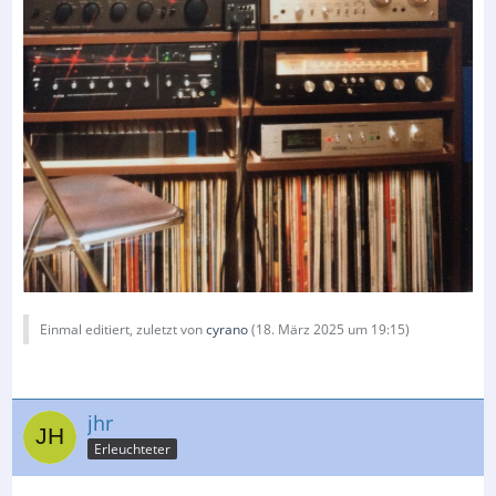
Einmal editiert, zuletzt von
cyrano
(
18. März 2025 um 19:15
)
jhr
Erleuchteter