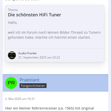
Thema
Die schönsten HiFi Tuner
Hallo,
weil ich im Forum noch keinen Bilder-Thread zu Tunern
gefunden habe, möchte ich hiermit einen starten.
Ich würde mich freuen wenn der Thread so nach und
nach mit schönen, im Anbetracht des Besitzers, Bildern
Audio-Franke
von analogen Empfangsgeräten gefüllt wird.
21. September 2025 um 23:22
Ich gehe mal mit gutem Beispiel voran und zeige
meinen Tuner.
Praestant
Den schalte ich immer ein, auch wenn „nur“ ein
Fortgeschrittener
Plattenspieler läuft. Die Beleuchtung ist so schön…
2. Mai 2026 um 16:31
Hier ein kleiner Röhrenreceiver (ca. 1965) mit original
Der Inhalt kann nicht angezeigt werden, da Sie