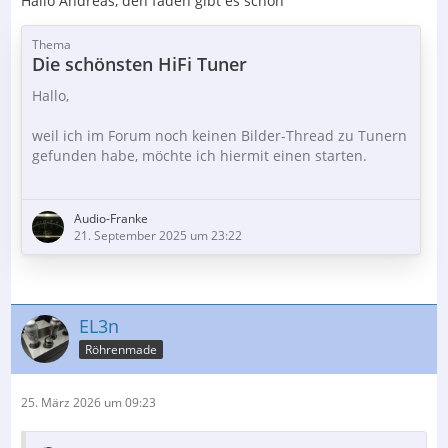
Hallo Andreas, den faden gibt es schon
Thema
Die schönsten HiFi Tuner
Hallo,
weil ich im Forum noch keinen Bilder-Thread zu Tunern
gefunden habe, möchte ich hiermit einen starten.
Ich würde mich freuen wenn der Thread so nach und
nach mit schönen, im Anbetracht des Besitzers, Bildern
Audio-Franke
von analogen Empfangsgeräten gefüllt wird.
21. September 2025 um 23:22
Ich gehe mal mit gutem Beispiel voran und zeige
meinen Tuner.
EL3n
Den schalte ich immer ein, auch wenn „nur“ ein
Röhrenmade
Plattenspieler läuft. Die Beleuchtung ist so schön…
25. März 2026 um 09:23
Der Inhalt kann nicht angezeigt werden, da Sie