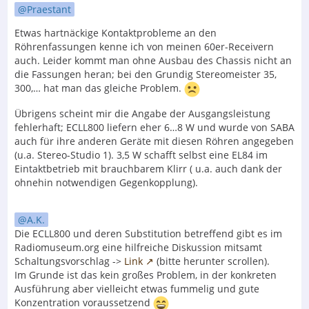
Praestant
Etwas hartnäckige Kontaktprobleme an den
Röhrenfassungen kenne ich von meinen 60er-Receivern
auch. Leider kommt man ohne Ausbau des Chassis nicht an
die Fassungen heran; bei den Grundig Stereomeister 35,
300,… hat man das gleiche Problem.
Übrigens scheint mir die Angabe der Ausgangsleistung
fehlerhaft; ECLL800 liefern eher 6…8 W und wurde von SABA
auch für ihre anderen Geräte mit diesen Röhren angegeben
(u.a. Stereo-Studio 1). 3,5 W schafft selbst eine EL84 im
Eintaktbetrieb mit brauchbarem Klirr ( u.a. auch dank der
ohnehin notwendigen Gegenkopplung).
A.K.
Die ECLL800 und deren Substitution betreffend gibt es im
Radiomuseum.org eine hilfreiche Diskussion mitsamt
Schaltungsvorschlag ->
Link
(bitte herunter scrollen).
Im Grunde ist das kein großes Problem, in der konkreten
Ausführung aber vielleicht etwas fummelig und gute
Konzentration voraussetzend