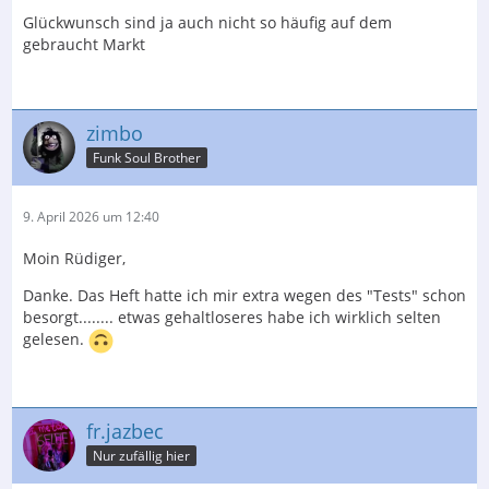
ProAc Response 5
Glückwunsch sind ja auch nicht so häufig auf dem
gebraucht Markt
feine Bestückung mit ScanSpeak & ATC
Gesamtansicht........
zimbo
Funk Soul Brother
Der Inhalt kann nicht angezeigt werden, da Sie
keine Berechtigung haben, diesen Inhalt zu sehen.
9. April 2026 um 12:40
Moin Rüdiger,
der Vorbesitzer hat sich wohl nicht so gerne am Anblick
Danke. Das Heft hatte ich mir extra wegen des "Tests" schon
der schönen Chassis erfreut und immer die
besorgt........ etwas gehaltloseres habe ich wirklich selten
Abdeckungen draufgelassen. Daher kommen die
unterschiedlichen Holztöne auf der Front.....
gelesen.
VG,
Sascha
fr.jazbec
Nur zufällig hier