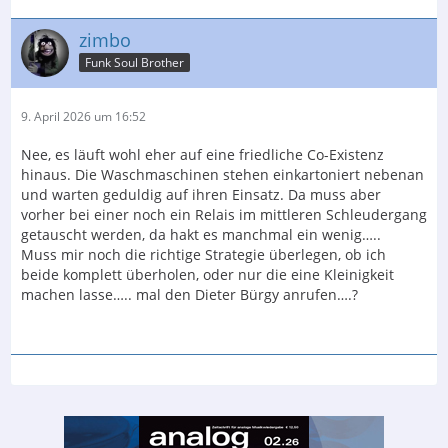
zimbo
Der Inhalt kann nicht angezeigt werden, da Sie
keine Berechtigung haben, diesen Inhalt zu sehen.
Funk Soul Brother
9. April 2026 um 16:52
der Vorbesitzer hat sich wohl nicht so gerne am Anblick
der schönen Chassis erfreut und immer die
Nee, es läuft wohl eher auf eine friedliche Co-Existenz
Abdeckungen draufgelassen. Daher kommen die
hinaus. Die Waschmaschinen stehen einkartoniert nebenan
unterschiedlichen Holztöne auf der Front.....
und warten geduldig auf ihren Einsatz. Da muss aber
vorher bei einer noch ein Relais im mittleren Schleudergang
VG,
getauscht werden, da hakt es manchmal ein wenig…..
Sascha
Muss mir noch die richtige Strategie überlegen, ob ich
beide komplett überholen, oder nur die eine Kleinigkeit
machen lasse….. mal den Dieter Bürgy anrufen….?