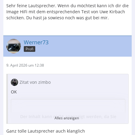
Sehr feine Lautsprecher. Wenn du möchtest kann ich dir die
Image HiFi mit dem entsprechenden Test von Uwe Kirbach
schicken. Du hast ja sowieso noch was gut bei mir.
Werner73
Profi
9. April 2026 um 12:38
Zitat von zimbo
OK
Der Inhalt kann nicht angezeigt werden, da Sie
Alles anzeigen
keine Berechtigung haben, diesen Inhalt zu sehen.
Ganz tolle Lautsprecher auch klanglich