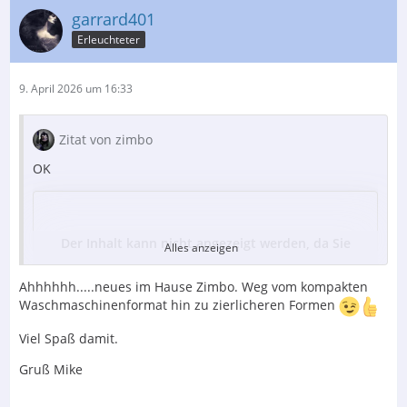
garrard401
Erleuchteter
9. April 2026 um 16:33
Zitat von zimbo
OK
Der Inhalt kann nicht angezeigt werden, da Sie
Alles anzeigen
keine Berechtigung haben, diesen Inhalt zu sehen.
Ahhhhhh.....neues im Hause Zimbo. Weg vom kompakten
Waschmaschinenformat hin zu zierlicheren Formen
ProAc Response 5
Viel Spaß damit.
feine Bestückung mit ScanSpeak & ATC
Gruß Mike
Gesamtansicht........