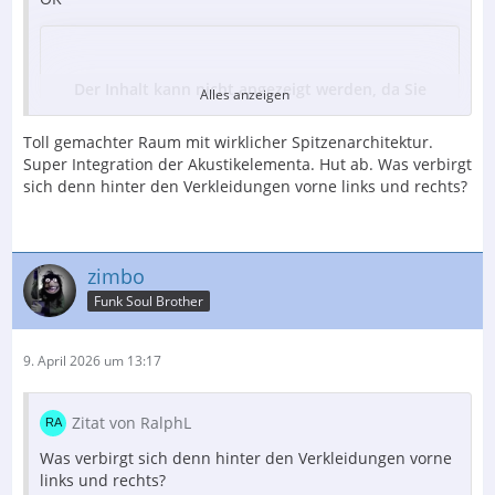
Der Inhalt kann nicht angezeigt werden, da Sie
Alles anzeigen
keine Berechtigung haben, diesen Inhalt zu sehen.
Toll gemachter Raum mit wirklicher Spitzenarchitektur.
Super Integration der Akustikelementa. Hut ab. Was verbirgt
ProAc Response 5
sich denn hinter den Verkleidungen vorne links und rechts?
feine Bestückung mit ScanSpeak & ATC
Gesamtansicht........
zimbo
Funk Soul Brother
Der Inhalt kann nicht angezeigt werden, da Sie
keine Berechtigung haben, diesen Inhalt zu sehen.
9. April 2026 um 13:17
Zitat von RalphL
der Vorbesitzer hat sich wohl nicht so gerne am Anblick
der schönen Chassis erfreut und immer die
Was verbirgt sich denn hinter den Verkleidungen vorne
Abdeckungen draufgelassen. Daher kommen die
links und rechts?