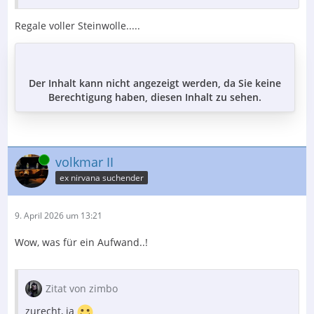
unterschiedlichen Holztöne auf der Front.....
Regale voller Steinwolle.....
VG,
Sascha
Der Inhalt kann nicht angezeigt werden, da Sie keine
Berechtigung haben, diesen Inhalt zu sehen.
Online
volkmar II
ex nirvana suchender
9. April 2026 um 13:21
Wow, was für ein Aufwand..!
Zitat von zimbo
zurecht, ja