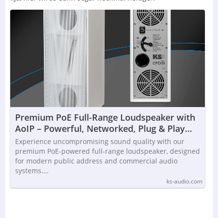
Premium PoE Full-Range Loudspeaker with
AoIP – Powerful, Networked, Plug & Play
Audio — KS AUDIO Professional
Experience uncompromising sound quality with our
Loudspeaker-systems made in Germany
premium PoE-powered full-range loudspeaker, designed
for modern public address and commercial audio
systems.…
ks-audio.com