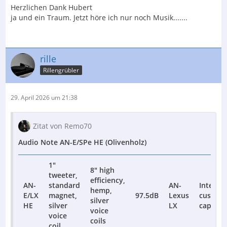
Herzlichen Dank Hubert
ja und ein Traum. Jetzt höre ich nur noch Musik.......
rille
Rillengrübler
29. April 2026 um 21:38
Zitat von Remo70
Audio Note AN-E/SPe HE (Olivenholz)
1"
8" high
tweeter,
efficiency,
AN-
standard
AN-
Internal
hemp,
E/LX
magnet,
97.5dB
Lexus
custom
silver
HE
silver
LX
capacit
voice
voice
coils
coil