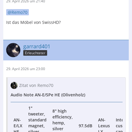
29. April 2026 um 21:40
Remo70
Ist das Möbel von SwissHD?
garrard401
Erleuchteter
29. April 2026 um 23:00
Zitat von Remo70
Audio Note AN-E/SPe HE (Olivenholz)
1"
8" high
tweeter,
efficiency,
AN-
standard
AN-
Internal
hemp,
E/LX
magnet,
97.5dB
Lexus
custom
silver
HE
silver
LX
capacit