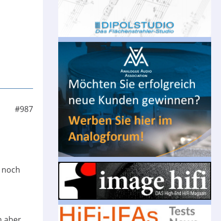
#987
n noch
h aber