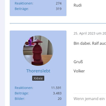
Reaktionen
274
Rudi
Beiträge
319
25. April 2023 um 2
Bin dabei. Ralf auc
Gruß
Thorenslebt
Volker
Xièxie
Reaktionen
11.591
Beiträge
3.483
Wenn jemand ein Pr
Bilder
20