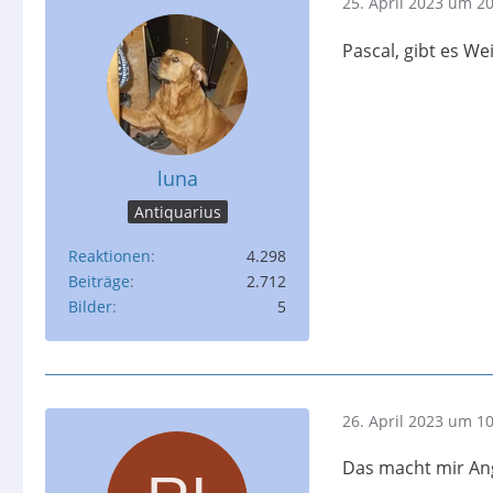
25. April 2023 um 2
Pascal, gibt es We
luna
Antiquarius
Reaktionen
4.298
Beiträge
2.712
Bilder
5
26. April 2023 um 1
Das macht mir An