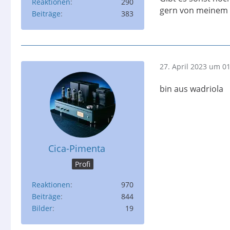
Reaktionen
290
gern von meinem
Beiträge
383
27. April 2023 um 0
bin aus wadriola
Cica-Pimenta
Profi
Reaktionen
970
Beiträge
844
Bilder
19