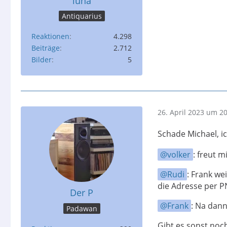
luna
Antiquarius
Reaktionen
4.298
Beiträge
2.712
Bilder
5
26. April 2023 um 2
Schade Michael, i
volker
: freut m
Rudi
: Frank we
die Adresse per P
Der P
Frank
: Na dann
Padawan
Gibt es sonst noc