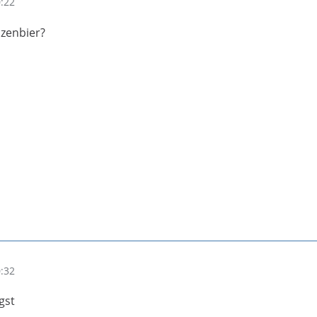
0:22
izenbier?
0:32
gst