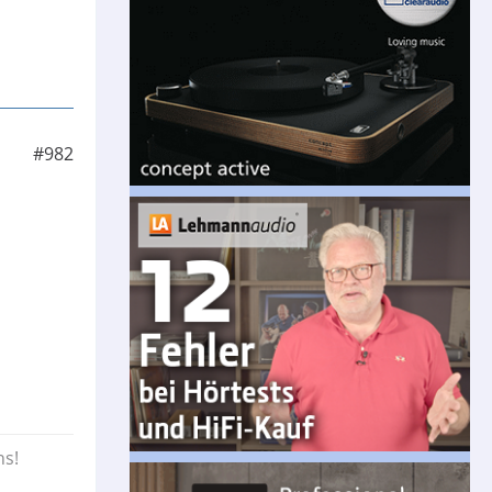
#982
ns!