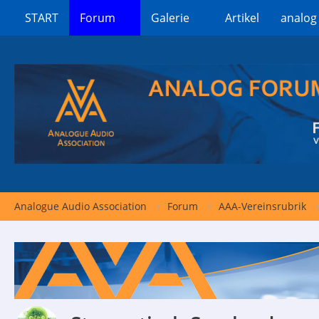
START
Forum
Galerie
Artikel
analog
Analogue Audio Association
Forum
AAA-Vereinsrubrik