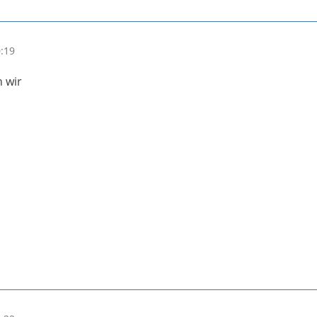
0:19
n wir