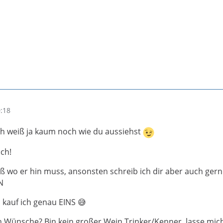
0:18
ch weiß ja kaum noch wie du aussiehst
ich!
iß wo er hin muss, ansonsten schreib ich dir aber auch ger
N
 kauf ich genau EINS 😅
h Wünsche? Bin kein großer Wein Trinker/Kenner, lasse mic