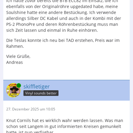
ich hatte zuvor bereits die BTB ECC82 im Einsatz, die ich
ebenfalls von der Originalröhre upgedated habe, meine
Soulshine hatte eine andere Bestückung. Ich verwende
allerdings Silber DC Kabel und auch in der Kombi mit der
PS-2 PhonoPre und deren Röhrenbestückung muss man
sich Zeit lassen und einmal in Ruhe einhören.
Die Teslas konnte ich neu bei TAD erstehen, Preis war im
Rahmen.
Viele Grüße,
Andreas
Online
skiffletiger
Vinyl sounds better
27. Dezember 2025 um 10:05
Knut Cornils hat es wirklich wahr werden lassen. Was man
schon seit Langem in gut informierten Kreisen gemunkelt
hatte, ist nun verfügbar.