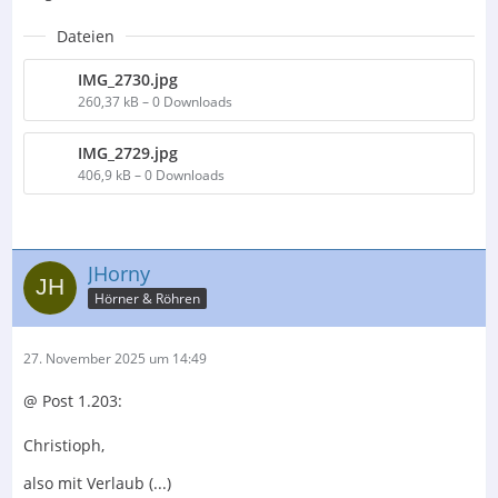
Schönes Wochenende
Dateien
Jörg
IMG_2730.jpg
260,37 kB – 0 Downloads
Der Inhalt kann nicht angezeigt werden, da Sie
IMG_2729.jpg
keine Berechtigung haben, diesen Inhalt zu sehen.
406,9 kB – 0 Downloads
JHorny
Hörner & Röhren
27. November 2025 um 14:49
@ Post 1.203:
Christioph,
also mit Verlaub (...)