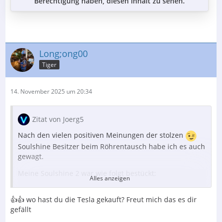
Berechtigung haben, diesen Inhalt zu sehen.
Long;ong00
Tiger
14. November 2025 um 20:34
Zitat von Joerg5
Nach den vielen positiven Meinungen der stolzen
Soulshine Besitzer beim Röhrentausch habe ich es auch
gewagt.
Meine Soulshine 2 war wie folgt bestückt:
Alles anzeigen
1. ECC82 S4a Performance
👍👍 wo hast du die Tesla gekauft? Freut mich das es dir
2. ECC99 JJ
gefällt