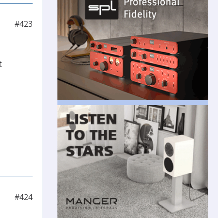
#423
t
#424