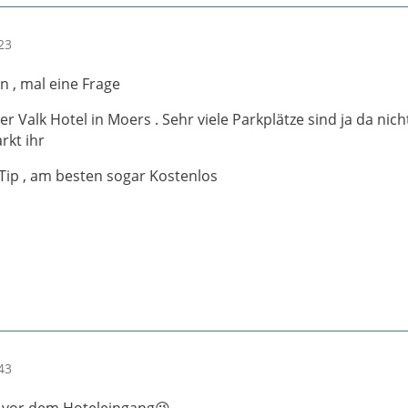
23
, mal eine Frage
r Valk Hotel in Moers . Sehr viele Parkplätze sind ja da nich
rkt ihr
 Tip , am besten sogar Kostenlos
43
kt vor dem Hoteleingang😉