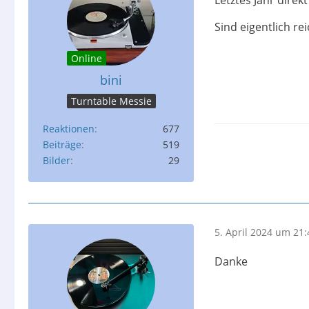
Sind eigentlich re
Online
bini
Turntable Messie
Reaktionen
677
Beiträge
519
Bilder
29
5. April 2024 um 21:
Danke