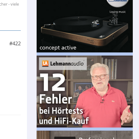
her - viele
#422