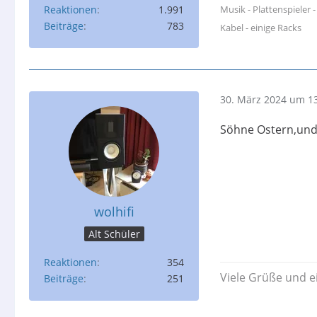
Musik - Plattenspieler 
Reaktionen
1.991
Beiträge
783
Kabel - einige Racks
30. März 2024 um 1
Söhne Ostern,und
wolhifi
Alt Schüler
Reaktionen
354
Viele Grüße und 
Beiträge
251