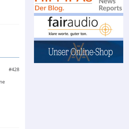
#428
ine