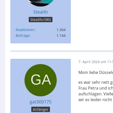
Stealth
Stealth//3RS
Reaktionen
1.304
Beiträge
1.144
7. April 2024 um 11:
Moin liebe Düssel
es war sehr nett 
Frau Petra und ic
aufschlagen. Viell
wir es leider nich
gat300175
Anfänger