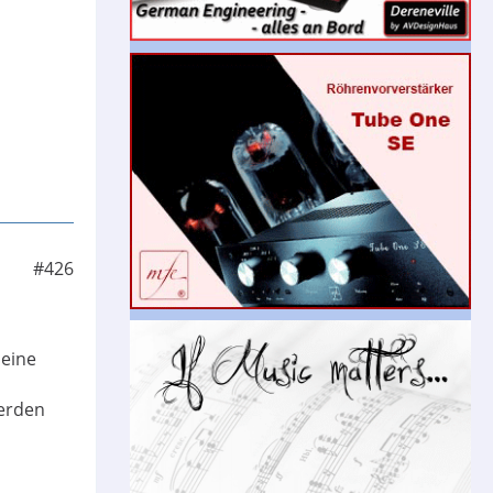
#426
Meine
werden