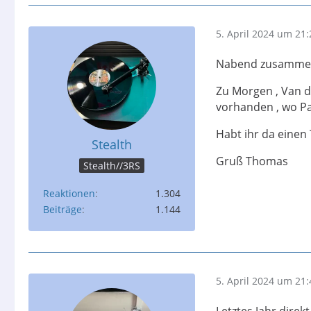
5. April 2024 um 21:
Nabend zusammen 
Zu Morgen , Van de
vorhanden , wo Pa
Habt ihr da einen
Stealth
Gruß Thomas
Stealth//3RS
Reaktionen
1.304
Beiträge
1.144
5. April 2024 um 21:
Letztes Jahr dire