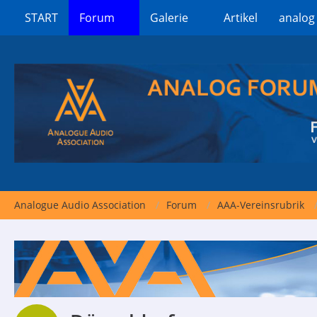
START
Forum
Galerie
Artikel
analog
Analogue Audio Association
Forum
AAA-Vereinsrubrik