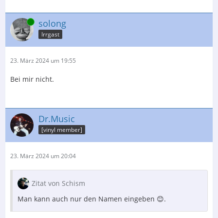
Online
solong
Irrgast
23. März 2024 um 19:55
Bei mir nicht.
Dr.Music
[vinyl member]
23. März 2024 um 20:04
Zitat von Schism
Man kann auch nur den Namen eingeben 😊.