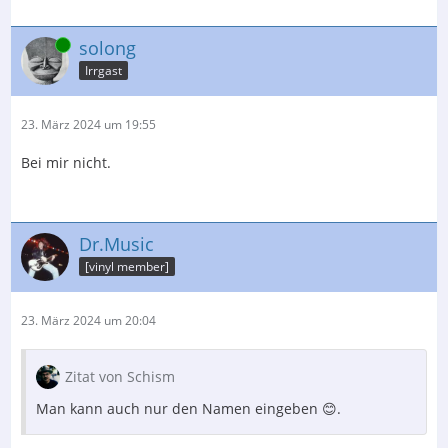
Online
solong
Irrgast
23. März 2024 um 19:55
Bei mir nicht.
Dr.Music
[vinyl member]
23. März 2024 um 20:04
Zitat von Schism
Man kann auch nur den Namen eingeben 😊.