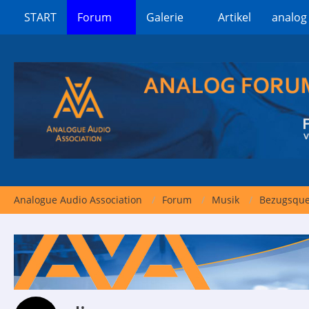
START
Forum
Galerie
Artikel
analog
Analogue Audio Association
Forum
Musik
Bezugsquel