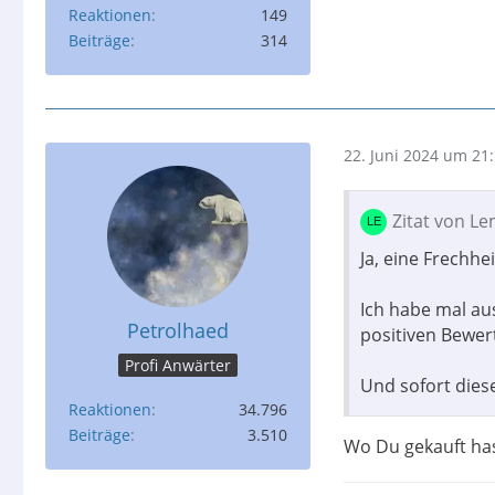
Reaktionen
149
Beiträge
314
22. Juni 2024 um 21
Zitat von L
Ja, eine Frechhe
Ich habe mal au
Petrolhaed
positiven Bewer
Profi Anwärter
Und sofort diese
Reaktionen
34.796
Beiträge
3.510
Wo Du gekauft hast