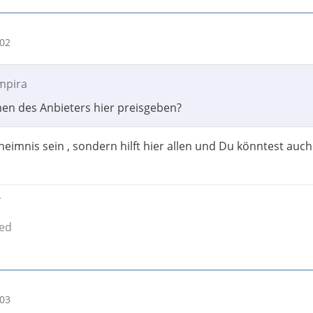
:02
empira
men des Anbieters hier preisgeben?
heimnis sein , sondern hilft hier allen und Du könntest auch
r
ied
:03