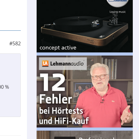
#582
00 %