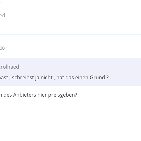
r
ied
:00
trolhaed
st , schreibst ja nicht , hat das einen Grund ?
n des Anbieters hier preisgeben?