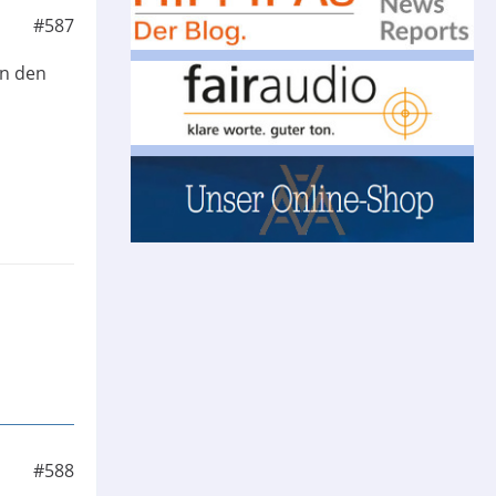
#587
an den
#588