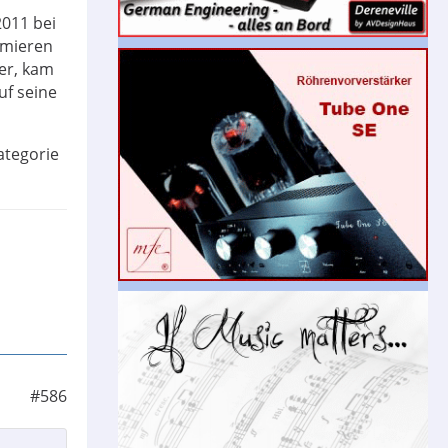
2011 bei
lamieren
zer, kam
uf seine
ategorie
#586