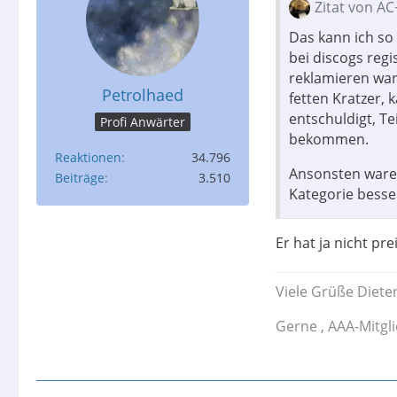
Zitat von AC
Das kann ich so 
bei discogs regi
reklamieren war.
Petrolhaed
fetten Kratzer,
entschuldigt, Te
Profi Anwärter
bekommen.
Reaktionen
34.796
Ansonsten waren
Beiträge
3.510
Kategorie besse
Er hat ja nicht pr
Viele Grüße Diete
Gerne , AAA-Mitgl