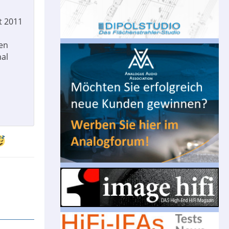
t 2011
nen
mal