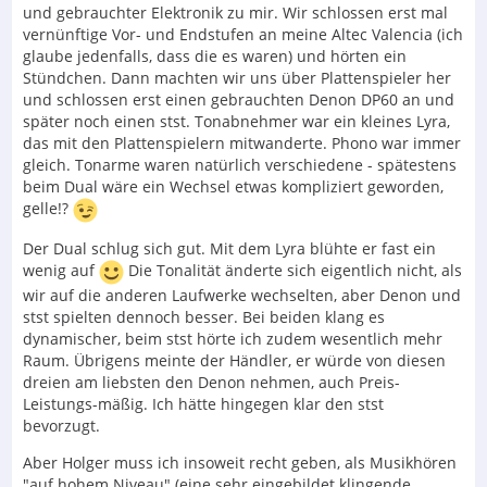
und gebrauchter Elektronik zu mir. Wir schlossen erst mal
vernünftige Vor- und Endstufen an meine Altec Valencia (ich
glaube jedenfalls, dass die es waren) und hörten ein
Stündchen. Dann machten wir uns über Plattenspieler her
und schlossen erst einen gebrauchten Denon DP60 an und
später noch einen stst. Tonabnehmer war ein kleines Lyra,
das mit den Plattenspielern mitwanderte. Phono war immer
gleich. Tonarme waren natürlich verschiedene - spätestens
beim Dual wäre ein Wechsel etwas kompliziert geworden,
gelle!?
Der Dual schlug sich gut. Mit dem Lyra blühte er fast ein
wenig auf
Die Tonalität änderte sich eigentlich nicht, als
wir auf die anderen Laufwerke wechselten, aber Denon und
stst spielten dennoch besser. Bei beiden klang es
dynamischer, beim stst hörte ich zudem wesentlich mehr
Raum. Übrigens meinte der Händler, er würde von diesen
dreien am liebsten den Denon nehmen, auch Preis-
Leistungs-mäßig. Ich hätte hingegen klar den stst
bevorzugt.
Aber Holger muss ich insoweit recht geben, als Musikhören
"auf hohem Niveau" (eine sehr eingebildet klingende