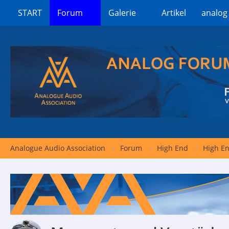
START
Forum
Galerie
Artikel
analog
Analogue Audio Association
Forum
High End
High En