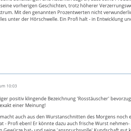
s seine vorherigen Geschichten, trotz höherer Verzerrungsw
ktrum. Mit den genannten Prozentwerten nicht verwunderli
alles unter der Hörschwelle. Ein Profi halt - in Entwicklung un
um 10:03
iger positiv klingende Bezeichnung 'Rosstäuscher' bevorzug
r exakt einer Meinung!
r macht auch aus den Wurstanschnitten des Morgens noch 
at - Profi eben! Er könnte dazu auch frische Wurst nehmen-
Gewürze hat- und seine 'anspruchsvolle' Kundschaft gut k