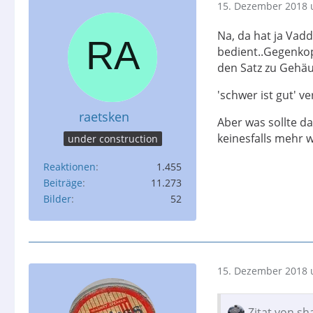
15. Dezember 2018 
Na, da hat ja Vad
bedient..Gegenkop
den Satz zu Gehäu
'schwer ist gut' v
raetsken
Aber was sollte d
keinesfalls mehr 
under construction
Reaktionen
1.455
Beiträge
11.273
Bilder
52
15. Dezember 2018 
Zitat von sh