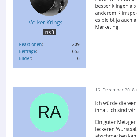
besser klingen al
anderem Klirrspe
es bleibt ja auch 
Volker Krings
Marketing.
Profi
Reaktionen
209
Beiträge
653
Bilder
6
16. Dezember 2018 
Ich würde die wen
inhaltlich sind wi
Ein guter Metzge
leckeren Wurstsal
abschmecken kann,