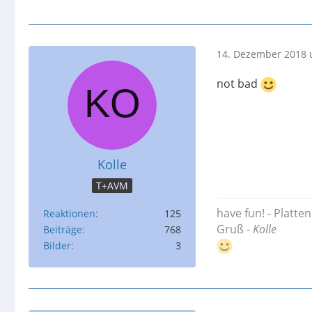
14. Dezember 2018 
not bad
Kolle
T+AVM
have fun! - Platte
Reaktionen
125
Gruß -
Kolle
Beiträge
768
Bilder
3