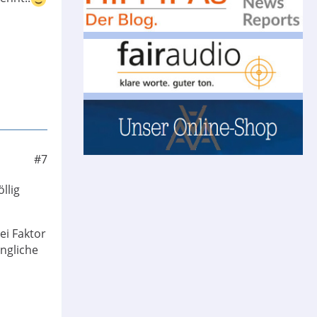
#7
llig
ei Faktor
angliche