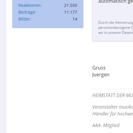
automatisch ge
Reaktionen
21.550
Beiträge
11.177
Bilder
14
Durch die Aktivierun
personenbezogene Da
wir in unserer Daten
Gruss
Juergen
HEIMSTATT DER MU
Veranstalter musika
Händler für hochwe
AAA- Mitglied