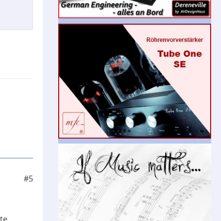
#5
te