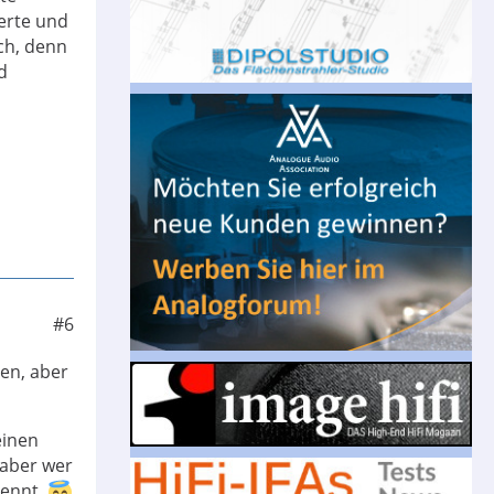
erte und
ch, denn
d
#6
en, aber
einen
 aber wer
ennt..