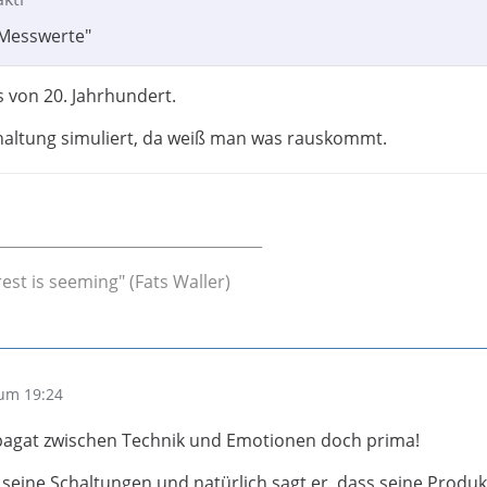
 Messwerte"
 von 20. Jahrhundert.
haltung simuliert, da weiß man was rauskommt.
___________________________________
rest is seeming" (Fats Waller)
um 19:24
pagat zwischen Technik und Emotionen doch prima!
 seine Schaltungen und natürlich sagt er, dass seine Produk