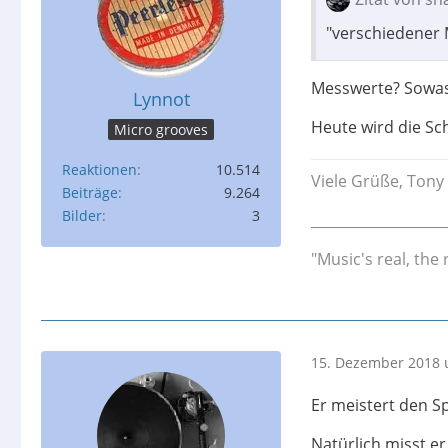
"verschiedener
Messwerte? Sowas
Lynnot
Heute wird die Sc
Micro grooves
Reaktionen
10.514
Viele Grüße, Tony
Beiträge
9.264
Bilder
3
___________________
"Music's real, the 
15. Dezember 2018 
Er meistert den S
Natürlich misst er