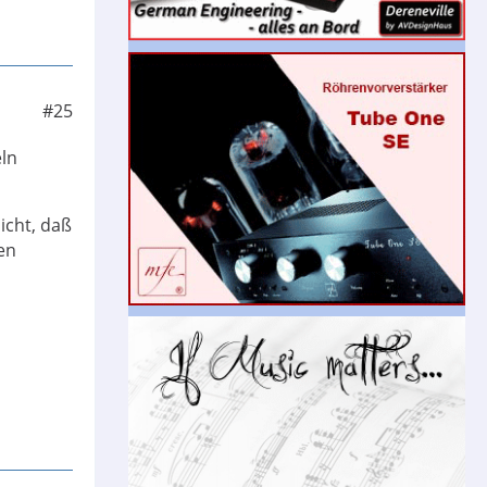
#25
eln
icht, daß
en