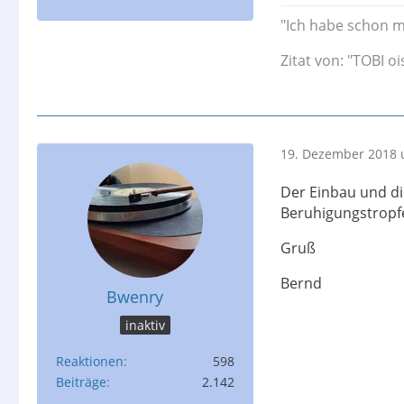
"Ich habe schon m
Zitat von: "TOBI oi
19. Dezember 2018 
Der Einbau und di
Beruhigungstropf
Gruß
Bernd
Bwenry
inaktiv
Reaktionen
598
Beiträge
2.142