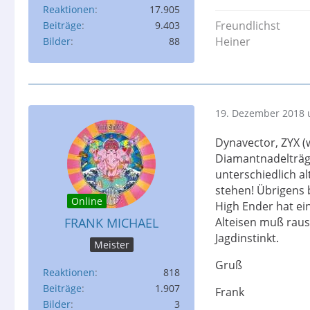
Reaktionen
17.905
Freundlichst
Beiträge
9.403
Heiner
Bilder
88
19. Dezember 2018 
Dynavector, ZYX (w
Diamantnadelträge
unterschiedlich a
stehen! Übrigens b
Online
High Ender hat ei
FRANK MICHAEL
Alteisen muß raus,
Jagdinstinkt.
Meister
Gruß
Reaktionen
818
Beiträge
1.907
Frank
Bilder
3