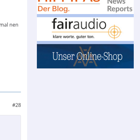
 mal nen
#28