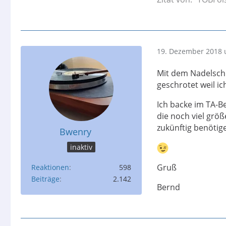
19. Dezember 2018 
Mit dem Nadelschu
geschrotet weil ic
Ich backe im TA-Be
die noch viel grö
zukünftig benötig
Bwenry
inaktiv
Gruß
Reaktionen
598
Beiträge
2.142
Bernd