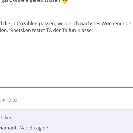
h ganz ohne eigenes Wissen
 die Lottozahlen passen, werde ich nächstes Wochenende
len. 'Raetsken testet TA der Taifun-Klasse'
um 13:02
etsken
Diamant- Nadelträger?