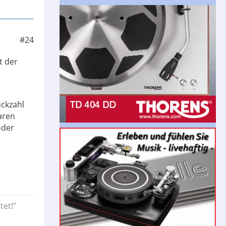
#24
t der
ückzahl
aren
oder
tet!"