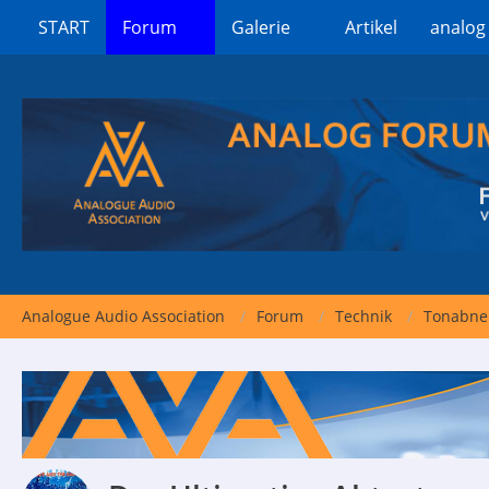
START
Forum
Galerie
Artikel
analog
Analogue Audio Association
Forum
Technik
Tonabne