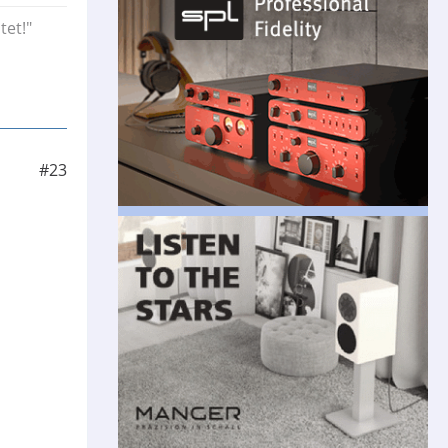
tet!"
#23