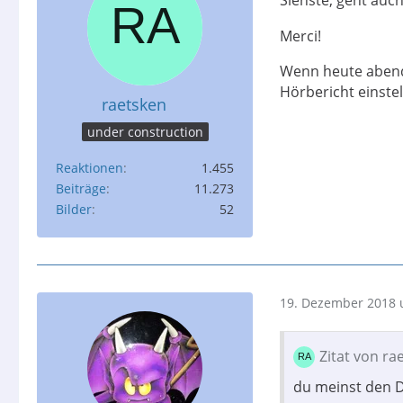
Siehste, geht auc
Merci!
Wenn heute abend
Hörbericht einstel
raetsken
under construction
Reaktionen
1.455
Beiträge
11.273
Bilder
52
19. Dezember 2018 
Zitat von ra
du meinst den 