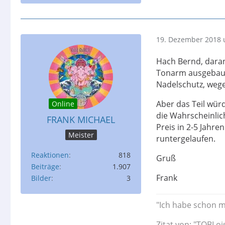
19. Dezember 2018 
Hach Bernd, daran
Tonarm ausgebaut,
Nadelschutz, wegen
Aber das Teil würd
Online
die Wahrscheinlic
FRANK MICHAEL
Preis in 2-5 Jahre
Meister
runtergelaufen.
Reaktionen
818
Gruß
Beiträge
1.907
Frank
Bilder
3
"Ich habe schon m
Zitat von: "TOBI oi