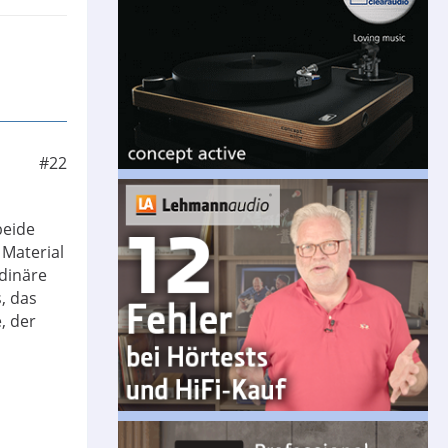
#22
beide
 Material
rdinäre
, das
, der