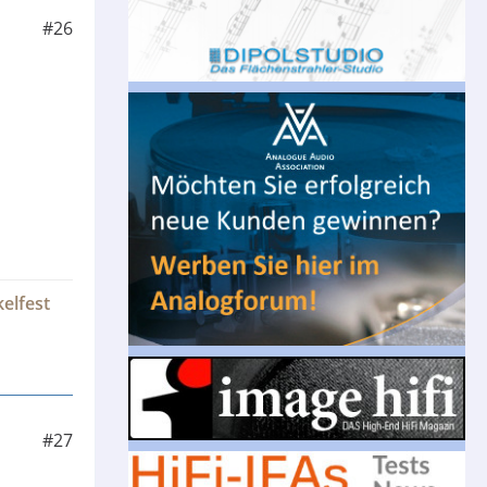
#26
kelfest
#27