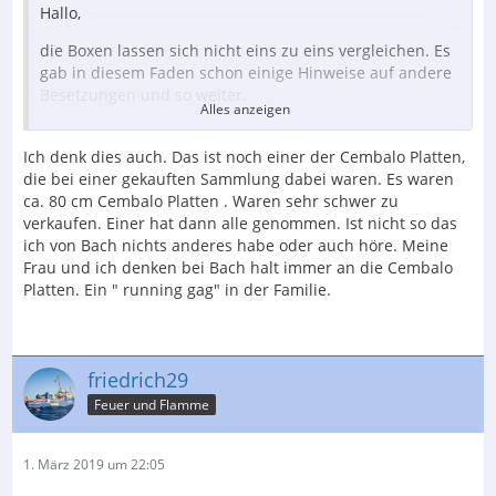
Hallo,
die Boxen lassen sich nicht eins zu eins vergleichen. Es
gab in diesem Faden schon einige Hinweise auf andere
Besetzungen und so weiter.
Alles anzeigen
Ät - Zückzückzüllis,
Ich denk dies auch. Das ist noch einer der Cembalo Platten,
Wie du schreibst willst du es dir nochmal anhören.
die bei einer gekauften Sammlung dabei waren. Es waren
Wenn du als geneigter Klassikhörer bislang mit Bach
ca. 80 cm Cembalo Platten . Waren sehr schwer zu
nicht zusammengekommen bist, dann würde es mich
verkaufen. Einer hat dann alle genommen. Ist nicht so das
wundern wenn diese Box deine Auffassung ändern
ich von Bach nichts anderes habe oder auch höre. Meine
sollte.
Frau und ich denken bei Bach halt immer an die Cembalo
Platten. Ein " running gag" in der Familie.
Ich persönlich habe meine Probleme mit Wagner
Gruß Uli
friedrich29
Feuer und Flamme
1. März 2019 um 22:05