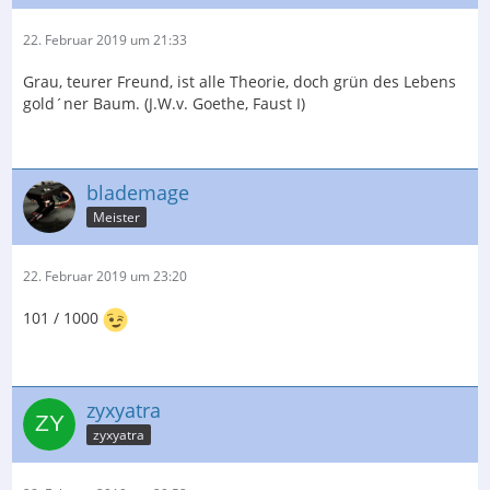
22. Februar 2019 um 21:33
Grau, teurer Freund, ist alle Theorie, doch grün des Lebens
gold´ner Baum. (J.W.v. Goethe, Faust I)
blademage
Meister
22. Februar 2019 um 23:20
101 / 1000
zyxyatra
zyxyatra