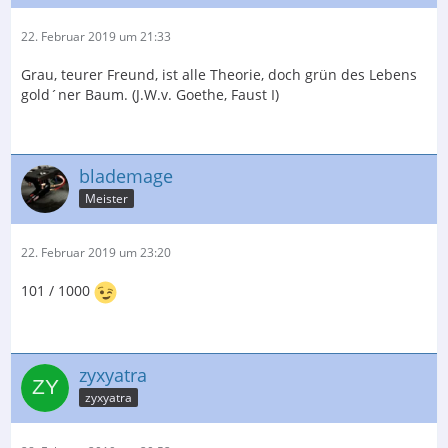
22. Februar 2019 um 21:33
Grau, teurer Freund, ist alle Theorie, doch grün des Lebens
gold´ner Baum. (J.W.v. Goethe, Faust I)
blademage
Meister
22. Februar 2019 um 23:20
101 / 1000
zyxyatra
zyxyatra