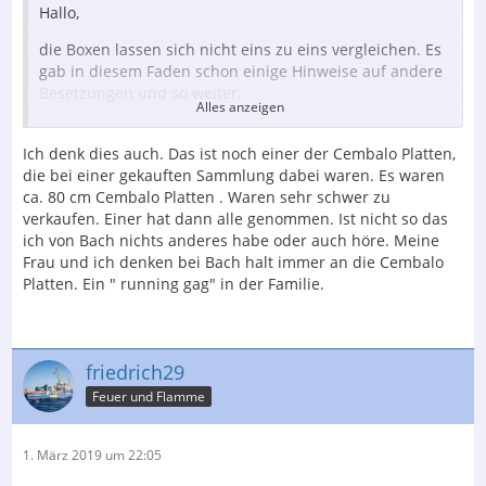
Hallo,
die Boxen lassen sich nicht eins zu eins vergleichen. Es
gab in diesem Faden schon einige Hinweise auf andere
Besetzungen und so weiter.
Alles anzeigen
Ät - Zückzückzüllis,
Ich denk dies auch. Das ist noch einer der Cembalo Platten,
Wie du schreibst willst du es dir nochmal anhören.
die bei einer gekauften Sammlung dabei waren. Es waren
Wenn du als geneigter Klassikhörer bislang mit Bach
ca. 80 cm Cembalo Platten . Waren sehr schwer zu
nicht zusammengekommen bist, dann würde es mich
verkaufen. Einer hat dann alle genommen. Ist nicht so das
wundern wenn diese Box deine Auffassung ändern
ich von Bach nichts anderes habe oder auch höre. Meine
sollte.
Frau und ich denken bei Bach halt immer an die Cembalo
Platten. Ein " running gag" in der Familie.
Ich persönlich habe meine Probleme mit Wagner
Gruß Uli
friedrich29
Feuer und Flamme
1. März 2019 um 22:05