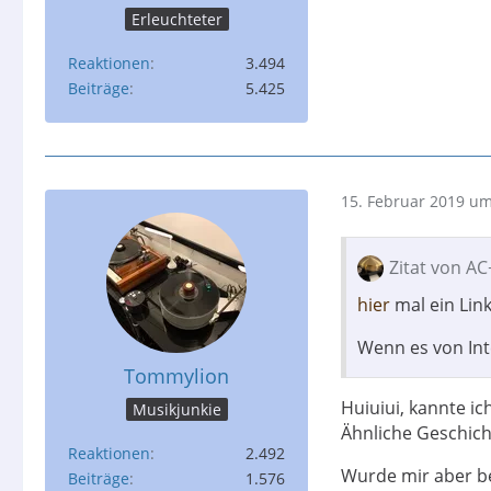
Erleuchteter
Reaktionen
3.494
Beiträge
5.425
15. Februar 2019 um
Zitat von AC
hier
mal ein Lin
Wenn es von Int
Tommylion
Huiuiui, kannte i
Musikjunkie
Ähnliche Geschich
Reaktionen
2.492
Wurde mir aber b
Beiträge
1.576