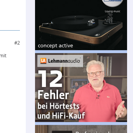
#2
mit