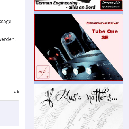
ussage
werden.
#6