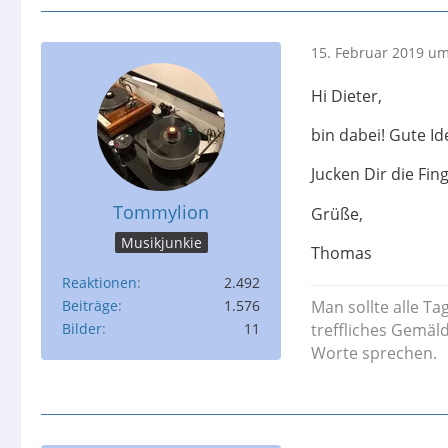
15. Februar 2019 um
Hi Dieter,
bin dabei! Gute Id
Jucken Dir die Fin
Tommylion
Grüße,
Musikjunkie
Thomas
Reaktionen
2.492
Beiträge
1.576
Man sollte alle Ta
Bilder
11
treffliches Gemäl
Worte sprechen.