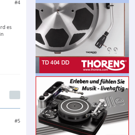
#4
rd es
in
#5