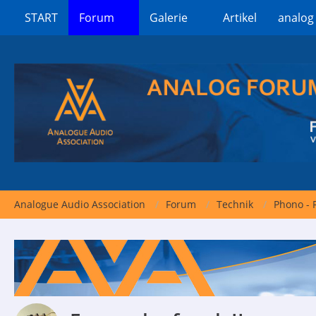
START
Forum
Galerie
Artikel
analog
Analogue Audio Association
Forum
Technik
Phono - 