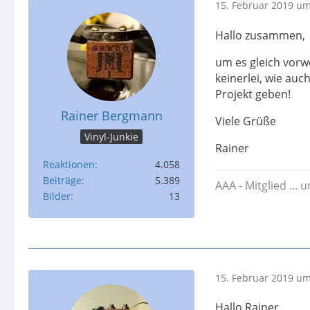
15. Februar 2019 um
Hallo zusammen,
um es gleich vorw
keinerlei, wie auc
Projekt geben!
Rainer Bergmann
Viele Grüße
Vinyl-Junkie
Rainer
Reaktionen
4.058
Beiträge
5.389
AAA - Mitglied ... 
Bilder
13
15. Februar 2019 um
Hallo Rainer,