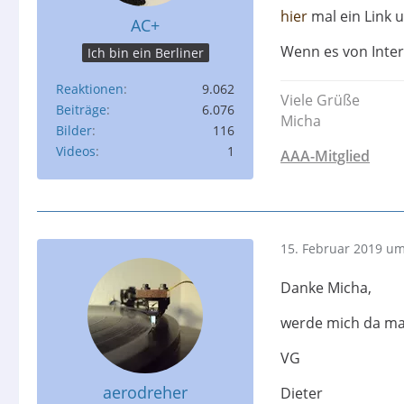
hier
mal ein Link 
AC+
Wenn es von Inter
Ich bin ein Berliner
Reaktionen
9.062
Viele Grüße
Beiträge
6.076
Micha
Bilder
116
Videos
1
AAA-Mitglied
15. Februar 2019 um
Danke Micha,
werde mich da ma
VG
aerodreher
Dieter