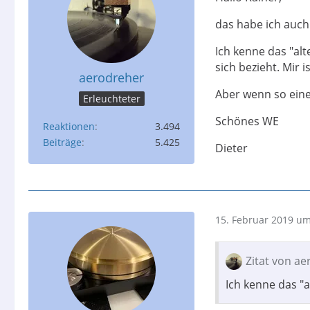
das habe ich auch 
Ich kenne das "al
sich bezieht. Mir 
aerodreher
Aber wenn so eine
Erleuchteter
Schönes WE
Reaktionen
3.494
Beiträge
5.425
Dieter
15. Februar 2019 um
Zitat von a
Ich kenne das "a