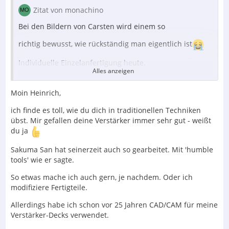
Zitat von monachino
Bei den Bildern von Carsten wird einem so
richtig bewusst, wie rückständig man eigentlich ist
Individuelle Einzelanfertigung heute.
Alles anzeigen
Und meine Methode von Vorgestern.
Moin Heinrich,
ich finde es toll, wie du dich in traditionellen Techniken
übst. Mir gefallen deine Verstärker immer sehr gut - weißt
Der Inhalt kann nicht angezeigt werden, da Sie
du ja
keine Berechtigung haben, diesen Inhalt zu sehen.
Sakuma San hat seinerzeit auch so gearbeitet. Mit 'humble
Mit Laubsäge und Feile, wie es sich für
tools' wie er sagte.
Opa gehört
So etwas mache ich auch gern, je nachdem. Oder ich
modifiziere Fertigteile.
heinrich
Allerdings habe ich schon vor 25 Jahren CAD/CAM für meine
Verstärker-Decks verwendet.