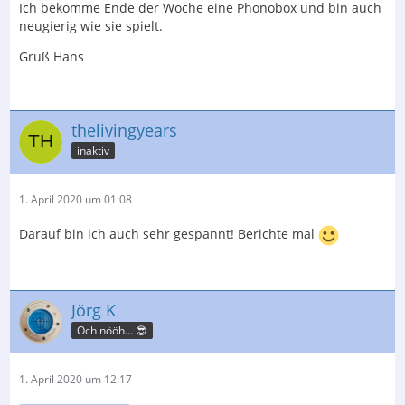
Ich bekomme Ende der Woche eine Phonobox und bin auch
neugierig wie sie spielt.
Gruß Hans
thelivingyears
inaktiv
1. April 2020 um 01:08
Darauf bin ich auch sehr gespannt! Berichte mal
Jörg K
Och nööh… 😎
1. April 2020 um 12:17