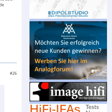
rde
#26