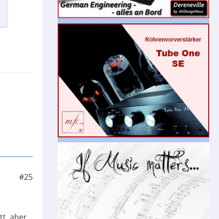
#25
tt, aber