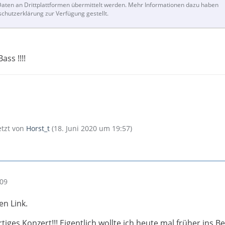
ten an Drittplattformen übermittelt werden. Mehr Informationen dazu haben
schutzerklärung zur Verfügung gestellt.
ss !!!!
letzt von
Horst_t
(
18. Juni 2020 um 19:57
)
:09
en Link.
tiges Konzert!!! Eigentlich wollte ich heute mal früher ins Be