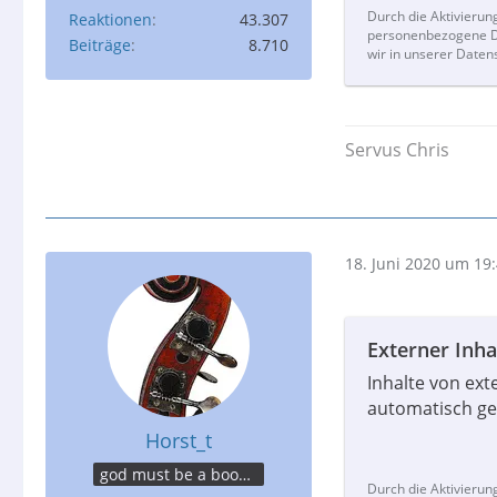
Durch die Aktivierun
Reaktionen
43.307
personenbezogene Da
Beiträge
8.710
wir in unserer Daten
Servus Chris
18. Juni 2020 um 19
Externer Inha
Inhalte von ex
automatisch ge
Horst_t
god must be a boogie man
Durch die Aktivierun