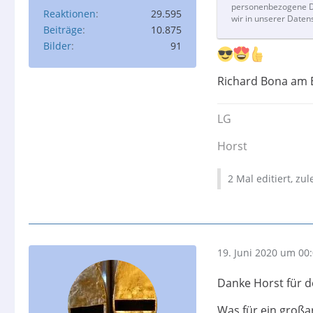
personenbezogene Da
Reaktionen
29.595
wir in unserer Daten
Beiträge
10.875
Bilder
91
Richard Bona am Ba
LG
Horst
2 Mal editiert, zu
19. Juni 2020 um 00
Danke Horst für d
Was für ein großar