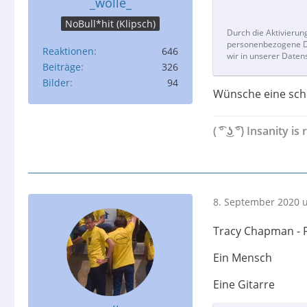
_wolle_
NoBull*hit (Klipsch)
Durch die Aktivierun
personenbezogene Da
Reaktionen
646
wir in unserer Daten
Beiträge
326
Bilder
94
Wünsche eine schö
( ͡° ͜ʖ ͡°) Insanit
8. September 2020 
Tracy Chapman - F
Ein Mensch
Eine Gitarre