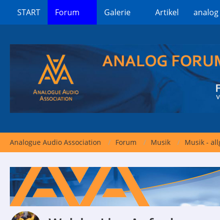
START
Forum
Galerie
Artikel
analog
Analogue Audio Association
Forum
Musik
Musik - al