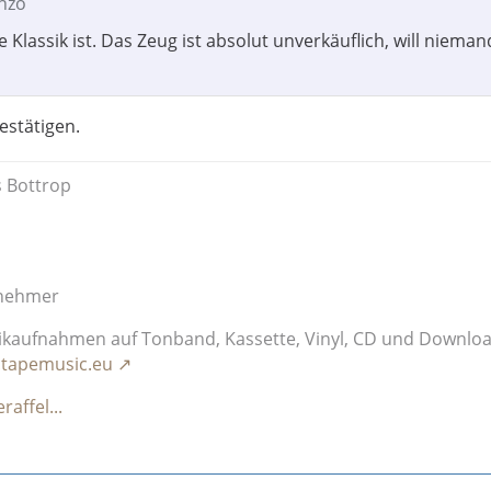
onzo
e Klassik ist. Das Zeug ist absolut unverkäuflich, will nieman
bestätigen.
 Bottrop
lnehmer
ikaufnahmen auf Tonband, Kassette, Vinyl, CD und Downlo
.tapemusic.eu
affel...