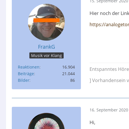
15. September 2020
Hier noch der Link
https://analogeto
FrankG
Musik vor Klang
Reaktionen
16.904
Entspanntes Höre
Beiträge
21.044
] Vorhandensein v
Bilder
86
16. September 2020
Hi,