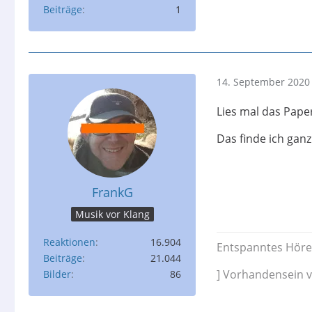
Beiträge
1
14. September 2020
Lies mal das Pape
Das finde ich ganz
FrankG
Musik vor Klang
Reaktionen
16.904
Entspanntes Höre
Beiträge
21.044
] Vorhandensein v
Bilder
86