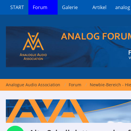
START
Forum
Galerie
Artikel
analog
Analogue Audio Association
Forum
Newbie-Bereich - Hi