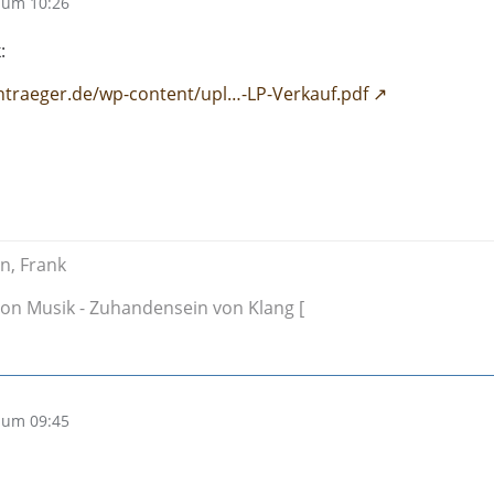
 um 10:26
:
ntraeger.de/wp-content/upl…-LP-Verkauf.pdf
n, Frank
on Musik - Zuhandensein von Klang [
 um 09:45