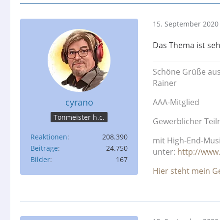
15. September 2020
Das Thema ist seh
Schöne Grüße aus
Rainer
cyrano
AAA-Mitglied
Tonmeister h.c.
Gewerblicher Tei
Reaktionen
208.390
mit High-End-Mus
Beiträge
24.750
unter:
http://www
Bilder
167
Hier steht mein Ger