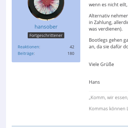
wenn es nicht eilt
Alternativ nehme
in Zahlung, aller
hansober
was verdienen).
Fortgeschrittener
Bootlegs gehen gar
an, da sie dafür 
Reaktionen
42
Beiträge
180
Viele Grüße
Hans
„Komm, wir essen,
Kommas können L