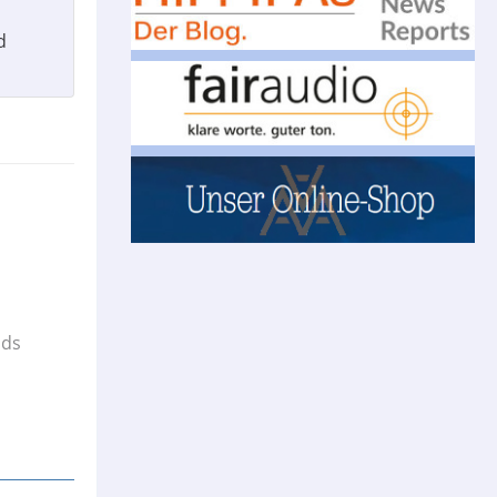
d
ads