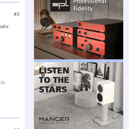
#3
mehr.
ads