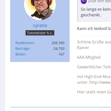
Zitat von B
So lange es kein
geschenkt.
cyrano
Kann ich leidvoll 
Tonmeister h.c.
Schöne Grüße aus
Reaktionen
208.390
Rainer
Beiträge
24.750
Bilder
167
AAA-Mitglied
Gewerblicher Tei
mit High-End-Mus
unter:
http://www
Hier steht mein Ger