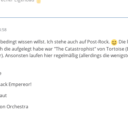
8:58
edingt wissen willst. Ich stehe auch auf Post-Rock.
Die l
h die aufgelegt habe war "The Catastrophist" von Tortoise (
r). Ansonsten laufen hier regelmäßig (allerdings die wenigs
e
lack Empereor!
naut
Zion Orchestra