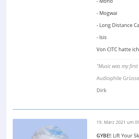
- Mono
- Mogwai
- Long Distance Ca
- Isis
Von CITC hatte ic
"Music was my first 
Audiophile Grüss
Dirk
19. März 2021 um 0
GYBE!
: Lift Your 