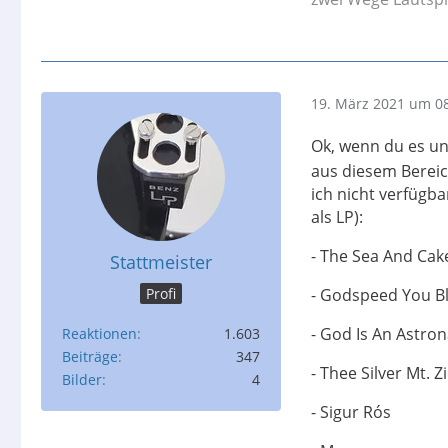
19. März 2021 um 0
Ok, wenn du es unb
aus diesem Bereic
ich nicht verfügba
als LP):
- The Sea And Cak
Stattmeister
Profi
- Godspeed You B
- God Is An Astro
Reaktionen
1.603
Beiträge
347
- Thee Silver Mt. 
Bilder
4
- Sigur Rós