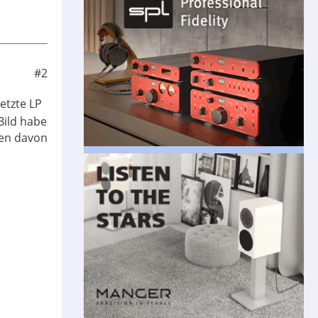
#2
etzte LP
Bild habe
ten davon