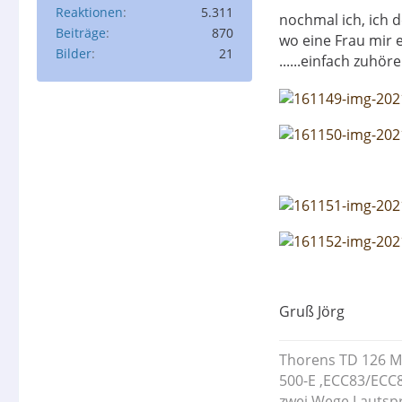
Reaktionen
5.311
nochmal ich, ich de
Beiträge
870
wo eine Frau mir 
Bilder
21
......einfach zuhöre
Gruß Jörg
Thorens TD 126 MK
500-E ,ECC83/ECC
zwei Wege Lautsp