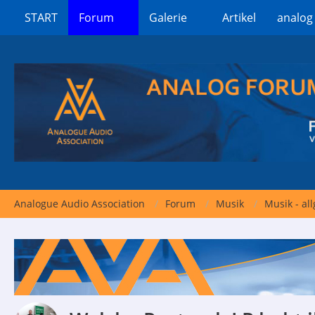
START
Forum
Galerie
Artikel
analog
Analogue Audio Association
Forum
Musik
Musik - al