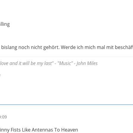
lling
h bislang noch nicht gehört. Werde ich mich mal mit beschäf
love and it will be my last" - "Music" - John Miles
e
9:09
Skinny Fists Like Antennas To Heaven