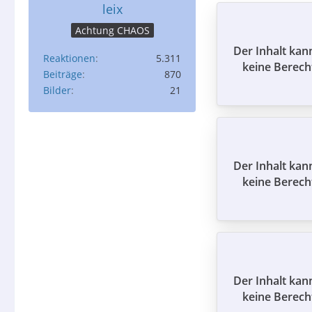
leix
Achtung CHAOS
Der Inhalt kan
Reaktionen
5.311
keine Berech
Beiträge
870
Bilder
21
Der Inhalt kan
keine Berech
Der Inhalt kan
keine Berech