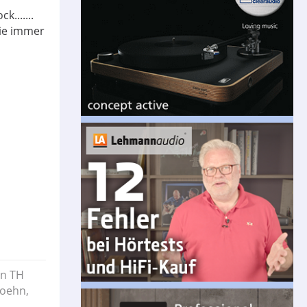
.......
wie immer
on TH
Boehn,