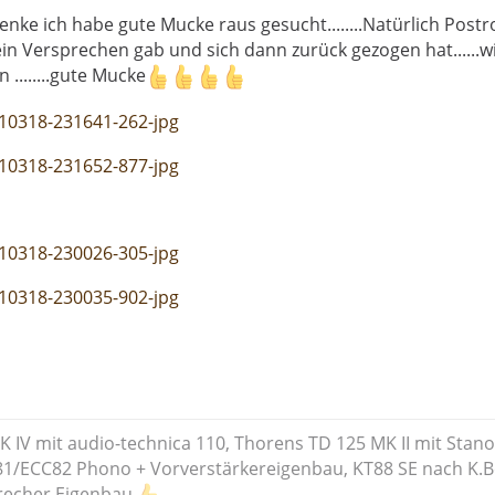
nke ich habe gute Mucke raus gesucht........Natürlich Postrock
ein Versprechen gab und sich dann zurück gezogen hat......
n ........gute Mucke
 IV mit audio-technica 110, Thorens TD 125 MK II mit Stan
81/ECC82 Phono + Vorverstärkereigenbau, KT88 SE nach K.
recher Eigenbau