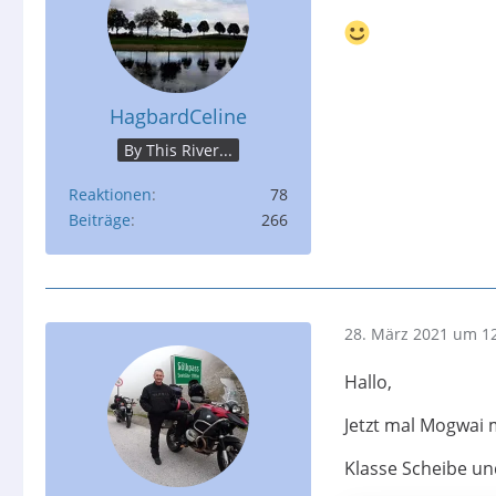
HagbardCeline
By This River...
Reaktionen
78
Beiträge
266
28. März 2021 um 1
Hallo,
Jetzt mal Mogwai m
Klasse Scheibe und