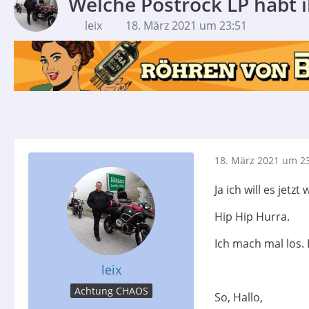
Welche Postrock LP habt i
leix
18. März 2021 um 23:51
18. März 2021 um 2
Ja ich will es jetzt
Hip Hip Hurra.
Ich mach mal los. 
leix
Achtung CHAOS
So, Hallo,