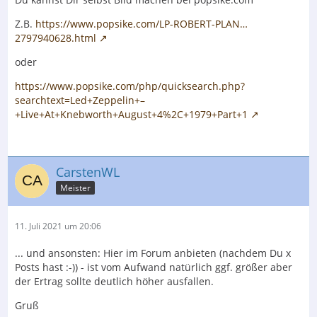
Z.B.
https://www.popsike.com/LP-ROBERT-PLAN…
2797940628.html
oder
https://www.popsike.com/php/quicksearch.php?
searchtext=Led+Zeppelin+–
+Live+At+Knebworth+August+4%2C+1979+Part+1
CarstenWL
Meister
11. Juli 2021 um 20:06
... und ansonsten: Hier im Forum anbieten (nachdem Du x
Posts hast :-)) - ist vom Aufwand natürlich ggf. größer aber
der Ertrag sollte deutlich höher ausfallen.
Gruß