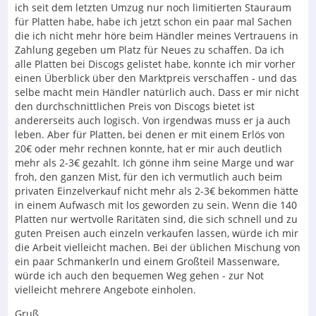
ich seit dem letzten Umzug nur noch limitierten Stauraum
für Platten habe, habe ich jetzt schon ein paar mal Sachen
die ich nicht mehr höre beim Händler meines Vertrauens in
Zahlung gegeben um Platz für Neues zu schaffen. Da ich
alle Platten bei Discogs gelistet habe, konnte ich mir vorher
einen Überblick über den Marktpreis verschaffen - und das
selbe macht mein Händler natürlich auch. Dass er mir nicht
den durchschnittlichen Preis von Discogs bietet ist
andererseits auch logisch. Von irgendwas muss er ja auch
leben. Aber für Platten, bei denen er mit einem Erlös von
20€ oder mehr rechnen konnte, hat er mir auch deutlich
mehr als 2-3€ gezahlt. Ich gönne ihm seine Marge und war
froh, den ganzen Mist, für den ich vermutlich auch beim
privaten Einzelverkauf nicht mehr als 2-3€ bekommen hätte
in einem Aufwasch mit los geworden zu sein. Wenn die 140
Platten nur wertvolle Raritäten sind, die sich schnell und zu
guten Preisen auch einzeln verkaufen lassen, würde ich mir
die Arbeit vielleicht machen. Bei der üblichen Mischung von
ein paar Schmankerln und einem Großteil Massenware,
würde ich auch den bequemen Weg gehen - zur Not
vielleicht mehrere Angebote einholen.
Gruß,