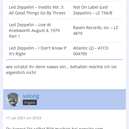
Led Zeppelin – Inedits Vol. 3:
Not On Label (Led
All Good Things Go By Threes
Zeppelin) – LZ 73A/B
Led Zeppelin – Live At
Raven Records, Inc – LZ
Knebworth August 4, 1979
4879
Part 1
Led Zeppelin – I Don't Know If
Atlantic (2) – ATCO
It's Right
004789
wie schätzt ihr denn sowas ein... behalten möchte ich sie
eigentlich nicht
solong
Irrgast
11. Juli 2021 um 20:03
Du kannst Dir selbst Bild machen bei popsike.com