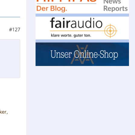
#127
ker,