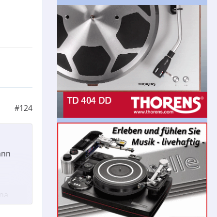
#124
ann
ina