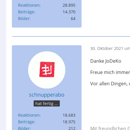
Reaktionen
28.895
Beiträge
14.370
Bilder
64
30. Oktober 2021 um
Danke JoDeKo
Freue mich immer
Vor allen Dingen
schnupperabo
hat fertig ...
Reaktionen
18.683
Beiträge
18.975
Mit freundlichen 
Bilder
212