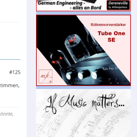
fedale)
gen.
ind
#125
 stimmen,
könnte,