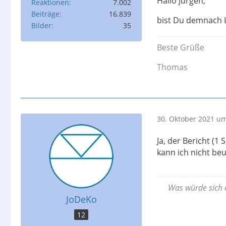
Hallo Jürgen,
Reaktionen
7.002
In Deutschland 
Beiträge
16.839
bist Du demnach L
Produkte.
Bilder
35
Insofern sind d
Beste Grüße
Im shop von IAD 
Thomas
https://www.aud
Im Angebot Fran
30. Oktober 2021 um
aber nicht in D
Ja, der Bericht (1
https://www.lin
kann ich nicht beu
Gruss
Juergen
Was würde sich e
JoDeKo
12