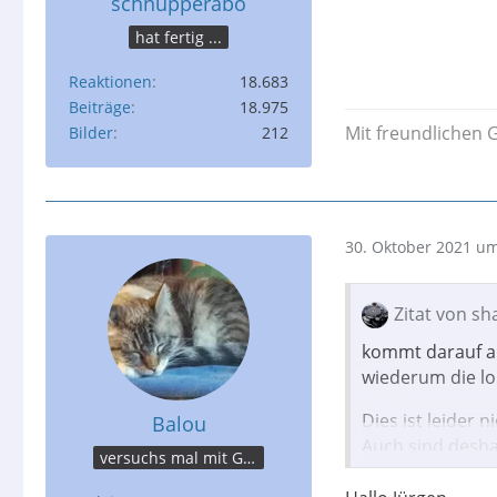
schnupperabo
hat fertig ...
Reaktionen
18.683
Beiträge
18.975
Mit freundlichen 
Bilder
212
30. Oktober 2021 um
Zitat von sh
kommt darauf an
wiederum die lo
Dies ist leider 
Balou
Auch sind desha
versuchs mal mit Gemütlichkeit...
angebotenen Am