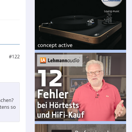
#122
achen?
tens so