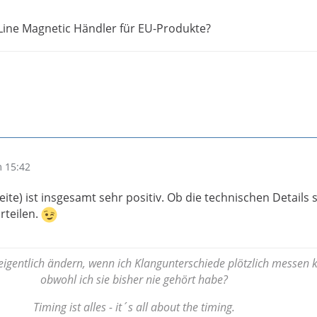
ist der Vertrieb IAD (dort gibt es zB auch Luxman oder Whar
ine Magnetic Händler für EU-Produkte?
ie von mir angebotenen Line Magnetic Geräte über IAD bezo
sind die aktuell verfügbaren Produkte aufgelistet:
iolust.de/search?sSearch=line+magnetic
zosen gibt es auch die Line Magnetic Lautsprecher, diese s
 15:42
 auf Lager, können aber auf Wunsch bezogen werden:
 Seite) ist insgesamt sehr positiv. Ob die technischen Details
e-magnetic.eu/en/products-li…ine-magnetic-en
rteilen.
igentlich ändern, wenn ich Klangunterschiede plötzlich messen 
obwohl ich sie bisher nie gehört habe?
Timing ist alles - it´s all about the timing.