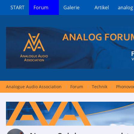
START
Forum
Galerie
Artikel
analog
Analogue Audio Association
Forum
Technik
Phonovor