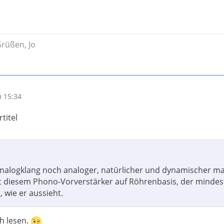
Grüßen, Jo
 15:34
titel
nalogklang noch analoger, natürlicher und dynamischer m
t diesem Phono-Vorverstärker auf Röhrenbasis, der mindes
t, wie er aussieht.
h lesen.