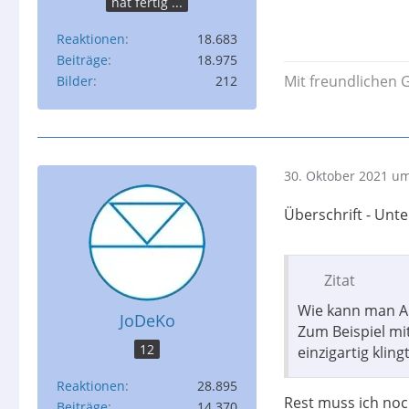
hat fertig ...
Reaktionen
18.683
Beiträge
18.975
Mit freundlichen 
Bilder
212
30. Oktober 2021 um
Überschrift - Unter
Zitat
Wie kann man A
JoDeKo
Zum Beispiel mi
12
einzigartig kling
Reaktionen
28.895
Rest muss ich noc
Beiträge
14.370