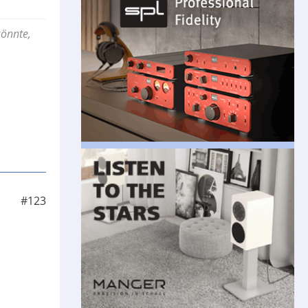
könnte,
#123