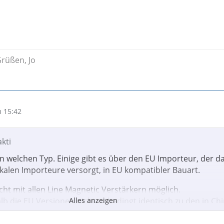
Grüßen, Jo
 15:42
akti
 welchen Typ. Einige gibt es über den EU Importeur, der d
kalen Importeure versorgt, in EU kompatibler Bauart.
nicht mit allen Line Magnetic Verstärkern möglich.
lb die EU Versionen nicht unbedingt identisch zu den in Ch
Alles anzeigen
ps, auch wenn die Typenbezeichnung identisch sein mag.