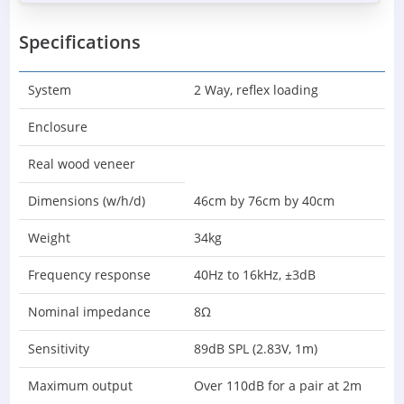
Specifications
System
2 Way, reflex loading
Enclosure
Real wood veneer
Dimensions (w/h/d)
46cm by 76cm by 40cm
Weight
34kg
Frequency response
40Hz to 16kHz, ±3dB
Nominal impedance
8Ω
Sensitivity
89dB SPL (2.83V, 1m)
Maximum output
Over 110dB for a pair at 2m