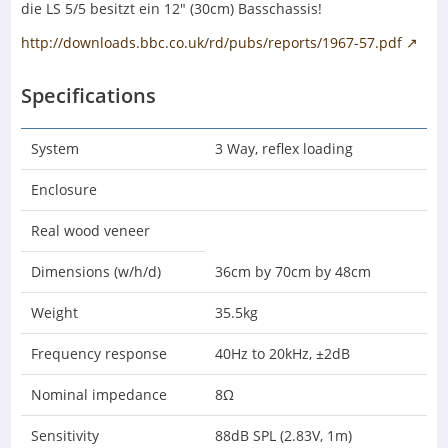
die LS 5/5 besitzt ein 12" (30cm) Basschassis!
http://downloads.bbc.co.uk/rd/pubs/reports/1967-57.pdf
Specifications
System
3 Way, reflex loading
Enclosure
Real wood veneer
Dimensions (w/h/d)
36cm by 70cm by 48cm
Weight
35.5kg
Frequency response
40Hz to 20kHz, ±2dB
Nominal impedance
8Ω
Sensitivity
88dB SPL (2.83V, 1m)