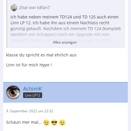
Zitat von tdfan7
Ich habe neben meinem TD124 und TD 125 auch einen
Linn LP 12. Ich habe ihn aus einem Nachlass recht
günstig gekauft. Nachdem ich meinem TD 124 (komplett
revidiert von Schopper) noch ein Upgrade mit non-
magnetic Platter von Swissonor und einem Ortofon
Alles anzeigen
Quintet blue gegönnt habe wollte ich meinem Linn LP
12 auch was Gutes tun. Folgende Upgrades hat er
klasse du spricht es mal ehrlich aus
bekommen:
Linn ist für mich Hype !
-Lingo 3
-Karousel
-Majik Subchassis
-Neuer Innenteller (gratis, da er nicht passte mit
AchimK
Karousel)
Linn LP12
- neue Grundplatte (Karousel ging nicht auf die alte)
- neue Federn & Gummis
- neues Öl, neuer Riemen
9. September 2022 um 22:32
- neue Scharniere
- Neuer Motor
Schaun mer mal...
- Neue Haube