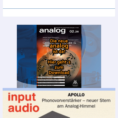
Das Ganze hat mich mehr als 2000.- gekostet. Dann
noch ein gebrauchtes Adikt von einem netten
Forumskollegen.
Insgesamt mag ich meinen Linn, er passt gut in die
Sammlung von Klassikern. Tönen tut er mit dem Adikt
sehr überzeugend (mit einer Neukomm Phono Pre und
einem Swissonor AM6221)
Aber diese "Upgrade-Philosophie" von Linn ist für mich
ein wenig eine Geldschinderei. Und der LP 12 ist und
bleibt ursprünglich eine Kopie des Thorens TD150.
Finde ich kein Problem, aber den ganzen Hype etwas
übertrieben. Ich persönlich würde nicht mehr so viel
Geld reinstecken. Und meinen Linn-Händler, der immer
behauptet, dass der Tonabnehmer weniger wichtig sei
als all die netten Upgrades - den verstehe ich nicht
wirklich, diese Aussage scheint mir einfach zu wenig
plausibel.