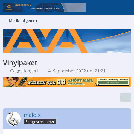
Musik - allgemein
Vinylpaket
Gaggistangerl
4. September 2022 um 21:21
maldix
Fortgeschrittener