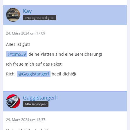
Kay
analog statt digital
24. März 2024 um 17:09
Alles ist gut!
tom539
deine Platten sind eine Bereicherung!
Ich freue mich auf das Paket!
Richi
Gaggistangerl
beeil dich!😘
Gaggistangerl
Alfa Analoger
29. März 2024 um 13:37