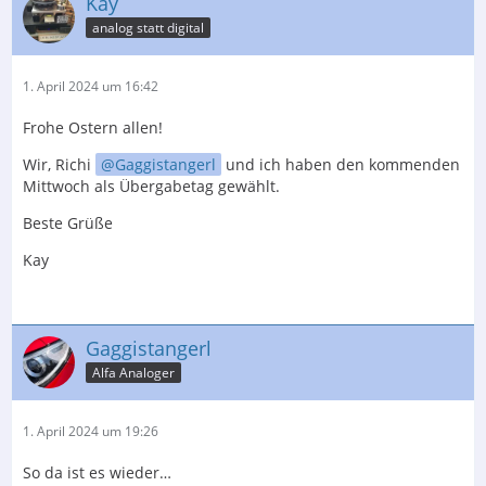
Kay
analog statt digital
1. April 2024 um 16:42
Frohe Ostern allen!
Wir, Richi
Gaggistangerl
und ich haben den kommenden
Mittwoch als Übergabetag gewählt.
Beste Grüße
Kay
Gaggistangerl
Alfa Analoger
1. April 2024 um 19:26
So da ist es wieder…