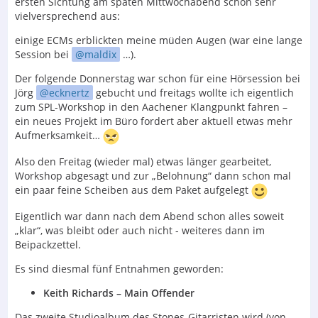
ersten Sichtung am späten Mittwochabend schon sehr
vielversprechend aus:
einige ECMs erblickten meine müden Augen (war eine lange
Session bei
maldix
…).
Der folgende Donnerstag war schon für eine Hörsession bei
Jörg
ecknertz
gebucht und freitags wollte ich eigentlich
zum SPL-Workshop in den Aachener Klangpunkt fahren –
ein neues Projekt im Büro fordert aber aktuell etwas mehr
Aufmerksamkeit…
Also den Freitag (wieder mal) etwas länger gearbeitet,
Workshop abgesagt und zur „Belohnung“ dann schon mal
ein paar feine Scheiben aus dem Paket aufgelegt
Eigentlich war dann nach dem Abend schon alles soweit
„klar“, was bleibt oder auch nicht - weiteres dann im
Beipackzettel.
Es sind diesmal fünf Entnahmen geworden:
Keith Richards – Main Offender
Das zweite Studioalbum des Stones-Gitarristen wird (von