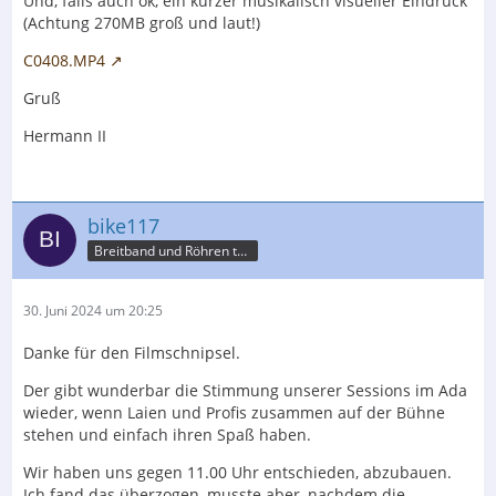
Und, falls auch ok, ein kurzer musikalisch visueller Eindruck
(Achtung 270MB groß und laut!)
C0408.MP4
Gruß
Hermann II
bike117
Breitband und Röhren tun mich betören
30. Juni 2024 um 20:25
Danke für den Filmschnipsel.
Der gibt wunderbar die Stimmung unserer Sessions im Ada
wieder, wenn Laien und Profis zusammen auf der Bühne
stehen und einfach ihren Spaß haben.
Wir haben uns gegen 11.00 Uhr entschieden, abzubauen.
Ich fand das überzogen, musste aber, nachdem die