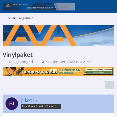
Musik - allgemein
Vinylpaket
Gaggistangerl
4. September 2022 um 21:21
bike117
Breitband und Röhren tun mich betören