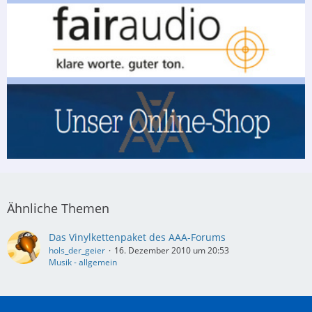
Ähnliche Themen
Das Vinylkettenpaket des AAA-Forums
hols_der_geier
16. Dezember 2010 um 20:53
Musik - allgemein