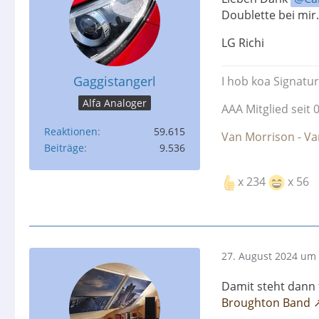
Doublette bei mir.
LG Richi
Gaggistangerl
I hob koa Signatu
Alfa Analoger
AAA Mitglied seit 
Reaktionen
59.615
Van Morrison - Va
Beiträge
9.536
x 234
x 56
27. August 2024 um 
Damit steht dann f
Broughton Band