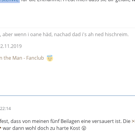
r, aber wenn i oane häd, nachad dad i's ah ned hischreim.
02.11.2019
n the Man - Fanclub
22:14
est, dass von meinen fünf Beilagen eine versauert ist. Die
>
war dann wohl doch zu harte Kost 😮