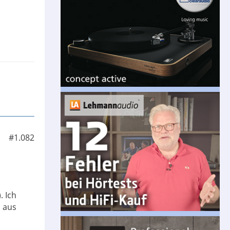
#1.082
. Ich
 aus