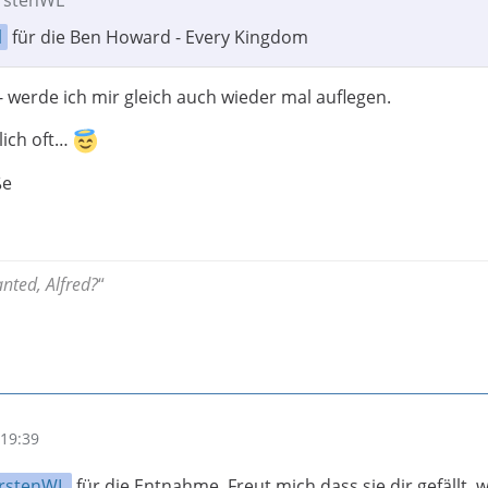
l
für die Ben Howard - Every Kingdom
- werde ich mir gleich auch wieder mal auflegen.
mlich oft…
ße
anted, Alfred?
“
19:39
rstenWL
für die Entnahme. Freut mich dass sie dir gefällt, 