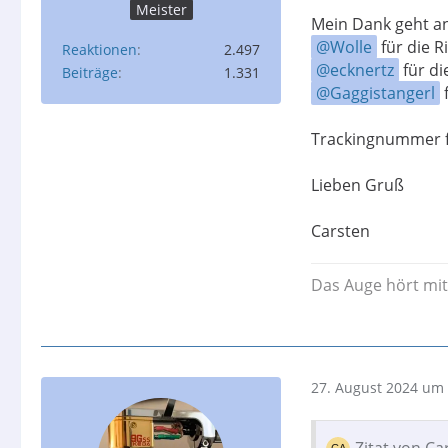
Meister
Mein Dank geht a
Wolle
für die R
Reaktionen
2.497
ecknertz
für di
Beiträge
1.331
Gaggistangerl
Trackingnummer f
Lieben Gruß
Carsten
Das Auge hört mit 
27. August 2024 um 
Zitat von C