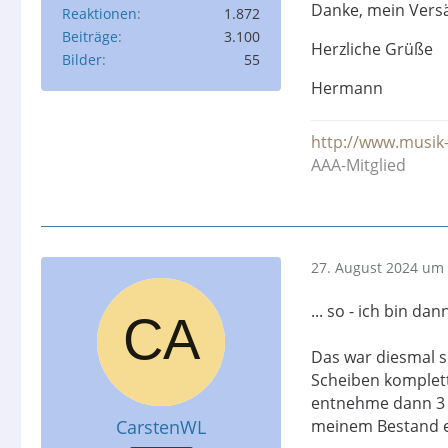
Danke, mein Versä
Reaktionen
1.872
Carsten
Beiträge
3.100
Herzliche Grüße
Bilder
55
Hermann
http://www.musi
AAA-Mitglied
27. August 2024 um 
... so - ich bin d
Das war diesmal s
Scheiben komplett
entnehme dann 3 S
CarstenWL
meinem Bestand er