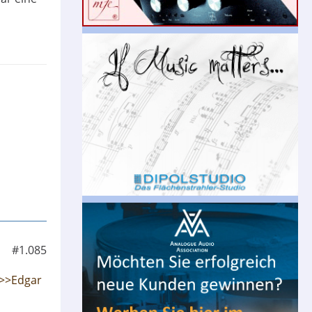
#1.085
>>Edgar