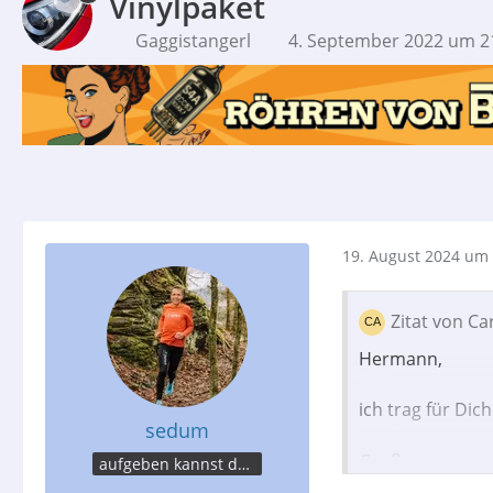
Vinylpaket
Gaggistangerl
4. September 2022 um 2
19. August 2024 um 
Zitat von C
Hermann,
ich trag für Di
sedum
Gruß
aufgeben kannst du bei der Post