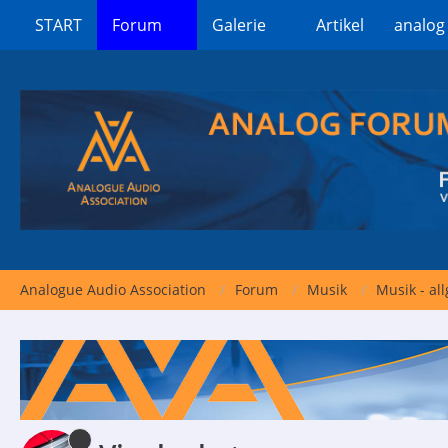
START
Forum
Galerie
Artikel
analog
Analogue Audio Association
Forum
Musik
Musik - al