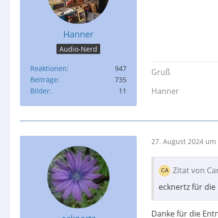
Hanner
Audio-Nerd
Reaktionen
947
Gruß
Beiträge
735
Hanner
Bilder
11
27. August 2024 um 
Zitat von C
ecknertz für die
Danke für die Ent