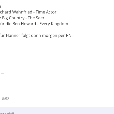
n
ichard Wahnfried - Time Actor
e Big Country - The Seer
für die Ben Howard - Every Kingdom
ür Hanner folgt dann morgen per PN.
...
18:52
arstenWL