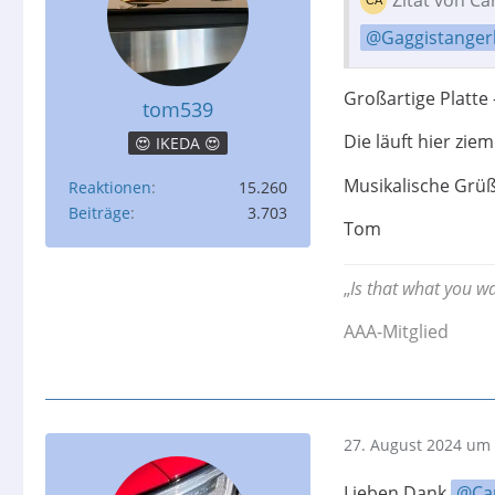
Gaggistanger
Großartige Platte 
tom539
Die läuft hier zie
😍 IKEDA 😍
Musikalische Grü
Reaktionen
15.260
Beiträge
3.703
Tom
„
Is that what you w
AAA-Mitglied
27. August 2024 um 
Lieben Dank
Ca