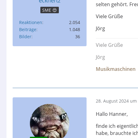
ecknertz
selten gehört. Freu
SME 😍
Viele Grüße
Reaktionen
2.054
Jörg
Beiträge
1.048
Bilder
36
Viele Grüße
Jörg
Musikmaschinen
28. August 2024 um 
Hallo Hanner,
finde ich eigentli
habe, brauchte ich