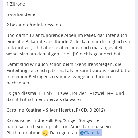
1 Zitrone
5 vorhandene
2 bekannte/uninteressante
und damit 12 anzuhörende Alben im Paket, darunter auch
eine alte Bekannte aus Runde 2, die kam mir doch gleich so
bekannt vor, ich habe sie aber brav noch mal angespielt,
wobei sich am damaligen Urteil [o] nichts geändert hat.
Damit sind wir auch schon beim "Zensurenspiegel", die
Einteilung setze ich jetzt mal als bekannt voraus, sonst bitte
in meinen Beiträgen zu vorangegangenen Runden
nachsehen.
Es gab diesmal [--] nix, [-] zwei, [o] vier, [+] zwei, [++] und
damit Entnahmen: vier, als da wären:
Caroline Keating – Silver Heart (LP+CD, D 2012)
Kanadischer Indie Folk-Pop/Singer-Songwriter,
hauptsächlich voc + p, als Tori-Amos-Fan quasi ein
Pflichtentnahme
Dank geht an
Claus K.