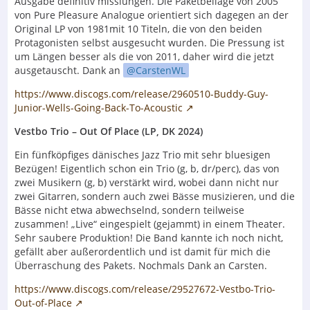
Ausgabe definitiv misslungen. Die Paketbeilage von 2005
von Pure Pleasure Analogue orientiert sich dagegen an der
Original LP von 1981mit 10 Titeln, die von den beiden
Protagonisten selbst ausgesucht wurden. Die Pressung ist
um Längen besser als die von 2011, daher wird die jetzt
ausgetauscht. Dank an
CarstenWL
https://www.discogs.com/release/2960510-Buddy-Guy-
Junior-Wells-Going-Back-To-Acoustic
Vestbo Trio – Out Of Place (LP, DK 2024)
Ein fünfköpfiges dänisches Jazz Trio mit sehr bluesigen
Bezügen! Eigentlich schon ein Trio (g, b, dr/perc), das von
zwei Musikern (g, b) verstärkt wird, wobei dann nicht nur
zwei Gitarren, sondern auch zwei Bässe musizieren, und die
Bässe nicht etwa abwechselnd, sondern teilweise
zusammen! „Live“ eingespielt (gejammt) in einem Theater.
Sehr saubere Produktion! Die Band kannte ich noch nicht,
gefällt aber außerordentlich und ist damit für mich die
Überraschung des Pakets. Nochmals Dank an Carsten.
https://www.discogs.com/release/29527672-Vestbo-Trio-
Out-of-Place