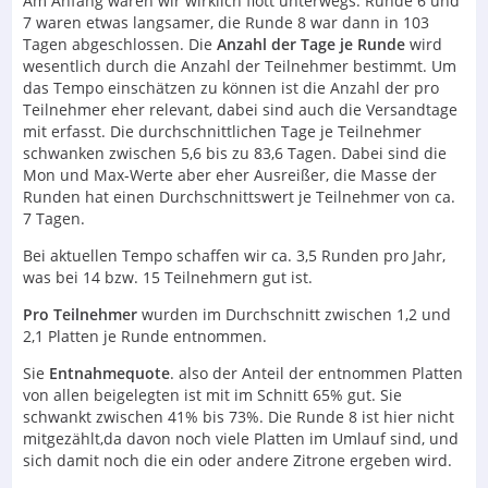
Am Anfang waren wir wirklich flott unterwegs. Runde 6 und
7 waren etwas langsamer, die Runde 8 war dann in 103
Tagen abgeschlossen. Die
Anzahl der Tage je Runde
wird
wesentlich durch die Anzahl der Teilnehmer bestimmt. Um
das Tempo einschätzen zu können ist die Anzahl der pro
Teilnehmer eher relevant, dabei sind auch die Versandtage
mit erfasst. Die durchschnittlichen Tage je Teilnehmer
schwanken zwischen 5,6 bis zu 83,6 Tagen. Dabei sind die
Mon und Max-Werte aber eher Ausreißer, die Masse der
Runden hat einen Durchschnittswert je Teilnehmer von ca.
7 Tagen.
Bei aktuellen Tempo schaffen wir ca. 3,5 Runden pro Jahr,
was bei 14 bzw. 15 Teilnehmern gut ist.
Pro Teilnehmer
wurden im Durchschnitt zwischen 1,2 und
2,1 Platten je Runde entnommen.
Sie
Entnahmequote
. also der Anteil der entnommen Platten
von allen beigelegten ist mit im Schnitt 65% gut. Sie
schwankt zwischen 41% bis 73%. Die Runde 8 ist hier nicht
mitgezählt,da davon noch viele Platten im Umlauf sind, und
sich damit noch die ein oder andere Zitrone ergeben wird.