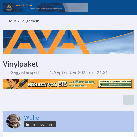
Musik - allgemein
Vinylpaket
Gaggistangerl
4. September 2022 um 21:21
Wolle
Immer noch hier