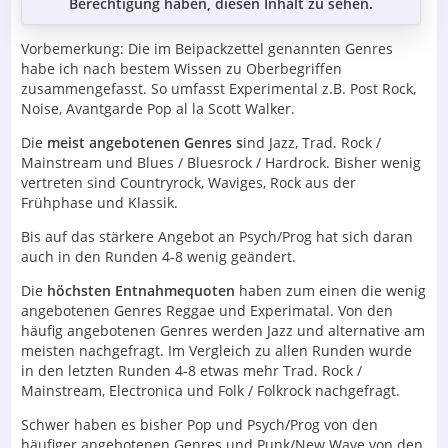
Berechtigung haben, diesen Inhalt zu sehen.
Vorbemerkung: Die im Beipackzettel genannten Genres
habe ich nach bestem Wissen zu Oberbegriffen
zusammengefasst. So umfasst Experimental z.B. Post Rock,
Noise, Avantgarde Pop al la Scott Walker.
Die
meist angebotenen Genres s
ind Jazz, Trad. Rock /
Mainstream und Blues / Bluesrock / Hardrock. Bisher wenig
vertreten sind Countryrock, Waviges, Rock aus der
Frühphase und Klassik.
Bis auf das stärkere Angebot an Psych/Prog hat sich daran
auch in den Runden 4-8 wenig geändert.
Die
höchsten Entnahmequoten
haben zum einen die wenig
angebotenen Genres Reggae und Experimatal. Von den
häufig angebotenen Genres werden Jazz und alternative am
meisten nachgefragt. Im Vergleich zu allen Runden wurde
in den letzten Runden 4-8 etwas mehr Trad. Rock /
Mainstream, Electronica und Folk / Folkrock nachgefragt.
Schwer haben es bisher Pop und Psych/Prog von den
häufiger angebotenen Genres und Punk/New Wave von den