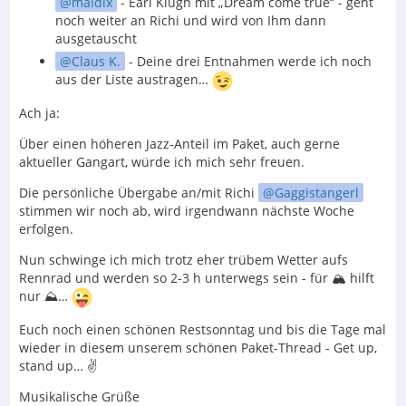
maldix
- Earl Klugh mit „Dream come true“ - geht
noch weiter an Richi und wird von Ihm dann
ausgetauscht
Claus K.
- Deine drei Entnahmen werde ich noch
aus der Liste austragen…
Ach ja:
Über einen höheren Jazz-Anteil im Paket, auch gerne
aktueller Gangart, würde ich mich sehr freuen.
Die persönliche Übergabe an/mit Richi
Gaggistangerl
stimmen wir noch ab, wird irgendwann nächste Woche
erfolgen.
Nun schwinge ich mich trotz eher trübem Wetter aufs
Rennrad und werden so 2-3 h unterwegs sein - für 🏔️ hilft
nur ⛰️…
Euch noch einen schönen Restsonntag und bis die Tage mal
wieder in diesem unserem schönen Paket-Thread - Get up,
stand up… ✌️
Musikalische Grüße