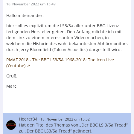
18. November 2022 um 15:49
Hallo miteinander,
hier soll es explizit um die LS3/5a aller unter BBC-Lizenz
fertigenden Hersteller geben. Den Anfang möchte ich mit
dem Link zu einem interessanten Video machen, in
welchem die Historie des wohl bekanntesten Abhörmonitors
durch Jerry Bloomfield (Falcon Acoustics) dargestellt wird:
RMAF 2018 - The BBC LS3/5A 1968-2018: The Icon Live
(Youtube)
Gruß,
Marc
Hoerer34
18. November 2022 um 15:52
Hat den Titel des Themas von „Der BBC LS 3/5a Tread“
zu „Der BBC LS3/5a Tread“ geändert.