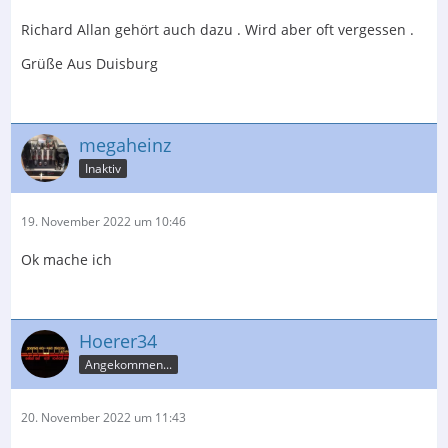
Richard Allan gehört auch dazu . Wird aber oft vergessen .
- Rogers (Swisstone)
Grüße Aus Duisburg
- Spendor
- Stirling Broadcast
Gruß,
megaheinz
Marc
Inaktiv
19. November 2022 um 10:46
Ok mache ich
Hoerer34
Angekommen...
20. November 2022 um 11:43