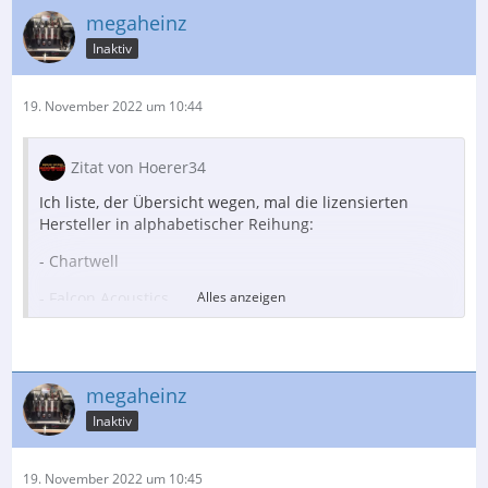
megaheinz
Inaktiv
19. November 2022 um 10:44
Zitat von Hoerer34
Ich liste, der Übersicht wegen, mal die lizensierten
Hersteller in alphabetischer Reihung:
- Chartwell
- Falcon Acoustics
Alles anzeigen
- Goodmans
- Graham Audio
megaheinz
- Harbeth
Inaktiv
- KEF
19. November 2022 um 10:45
- RAM