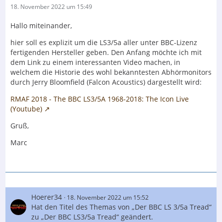
18. November 2022 um 15:49
Hallo miteinander,
hier soll es explizit um die LS3/5a aller unter BBC-Lizenz
fertigenden Hersteller geben. Den Anfang möchte ich mit
dem Link zu einem interessanten Video machen, in
welchem die Historie des wohl bekanntesten Abhörmonitors
durch Jerry Bloomfield (Falcon Acoustics) dargestellt wird:
RMAF 2018 - The BBC LS3/5A 1968-2018: The Icon Live
(Youtube)
Gruß,
Marc
Hoerer34
18. November 2022 um 15:52
Hat den Titel des Themas von „Der BBC LS 3/5a Tread“
zu „Der BBC LS3/5a Tread“ geändert.