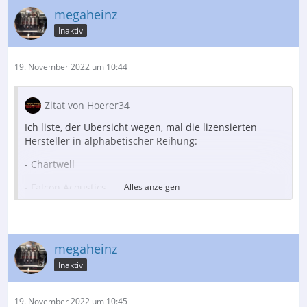
megaheinz
Inaktiv
19. November 2022 um 10:44
Zitat von Hoerer34
Ich liste, der Übersicht wegen, mal die lizensierten
Hersteller in alphabetischer Reihung:
- Chartwell
- Falcon Acoustics
Alles anzeigen
- Goodmans
- Graham Audio
megaheinz
- Harbeth
Inaktiv
- KEF
19. November 2022 um 10:45
- RAM