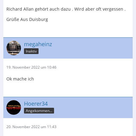
Richard Allan gehört auch dazu . Wird aber oft vergessen .
- Rogers (Swisstone)
Grüße Aus Duisburg
- Spendor
- Stirling Broadcast
Gruß,
megaheinz
Marc
Inaktiv
19. November 2022 um 10:46
Ok mache ich
Hoerer34
Angekommen...
20. November 2022 um 11:43