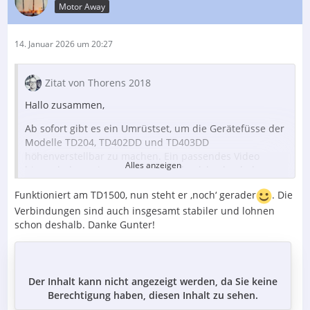
Motor Away
14. Januar 2026 um 20:27
Zitat von Thorens 2018
Hallo zusammen,
Ab sofort gibt es ein Umrüstset, um die Gerätefüsse der
Modelle TD204, TD402DD und TD403DD
höhenverstellbar zu machen. Ein passendes Video
Alles anzeigen
hierzu haben wir gerade auf Facebook hochgeladen.
Funktioniert am TD1500, nun steht er ‚noch‘ gerader
. Die
https://www.thorens-shop.de/Umruestset-Ger…
Verbindungen sind auch insgesamt stabiler und lohnen
03DD/6624204565
schon deshalb. Danke Gunter!
Auch für den TD1500 gibt es ein solches Set:
https://www.thorens-shop.de/Umruestset-Ger…
1500/6624204563
Der Inhalt kann nicht angezeigt werden, da Sie keine
Berechtigung haben, diesen Inhalt zu sehen.
Der Unterschied liegt im Durchmesser des
Innengewindes der Hülse.