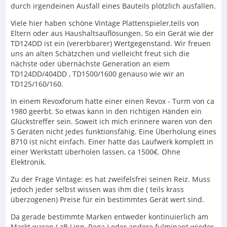
durch irgendeinen Ausfall eines Bauteils plötzlich ausfallen.
Viele hier haben schöne Vintage Plattenspieler,teils von
Eltern oder aus Haushaltsauflösungen. So ein Gerät wie der
TD124DD ist ein (vererbbarer) Wertgegenstand. Wir freuen
uns an alten Schätzchen und vielleicht freut sich die
nächste oder übernächste Generation an eiem
TD124DD/404DD , TD1500/1600 genauso wie wir an
TD125/160/160.
In einem Revoxforum hatte einer einen Revox - Turm von ca
1980 geerbt. So etwas kann in den richtigen Händen ein
Glückstreffer sein. Soweit ich mich erinnere waren von den
5 Geräten nicht jedes funktionsfähig. Eine Überholung eines
B710 ist nicht einfach. Einer hatte das Laufwerk komplett in
einer Werkstatt überholen lassen, ca 1500€. Ohne
Elektronik.
Zu der Frage Vintage: es hat zweifelsfrei seinen Reiz. Muss
jedoch jeder selbst wissen was ihm die ( teils krass
überzogenen) Preise für ein bestimmtes Gerät wert sind.
Da gerade bestimmte Marken entweder kontinuierlich am
Markt waren ( zB Linn, Rega ) oder andere fulminant wieder